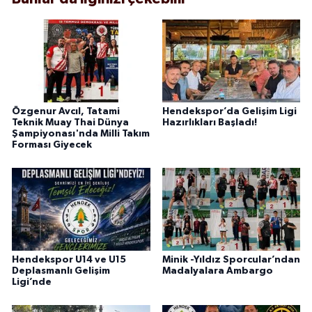
Özgenur Avcıl, Tatami
Hendekspor’da Gelişim Ligi
Teknik Muay Thai Dünya
Hazırlıkları Başladı!
Şampiyonası'nda Milli Takım
Forması Giyecek
Hendekspor U14 ve U15
Minik -Yıldız Sporcular’ndan
Deplasmanlı Gelişim
Madalyalara Ambargo
Ligi’nde