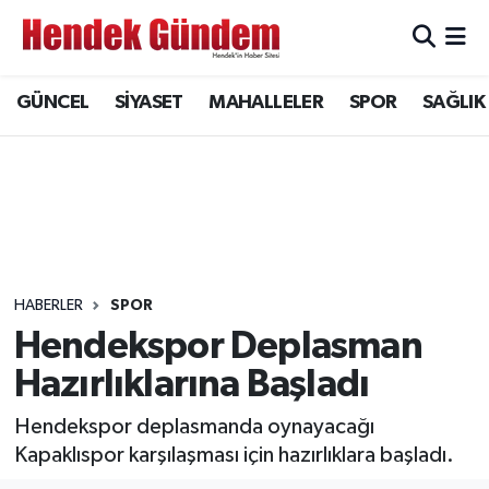
Sakarya Nöbetçi Eczaneler
GÜNCEL
SİYASET
MAHALLELER
SPOR
SAĞLIK
Sakarya Hava Durumu
Sakarya Namaz Vakitleri
Sakarya Trafik Yoğunluk Haritası
Süper Lig Puan Durumu ve Fikstür
HABERLER
SPOR
Hendekspor Deplasman
Tüm Manşetler
Hazırlıklarına Başladı
Son Dakika Haberleri
Hendekspor deplasmanda oynayacağı
Kapaklıspor karşılaşması için hazırlıklara başladı.
Haber Arşivi