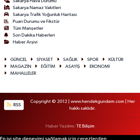
Sakarya Hava Durumu
Sakarya Namaz Vakitleri
Sakarya Trafik Yoğunluk Haritası
Puan Durumu ve Fikstür
Tüm Manşetler
Son Dakika Haberleri
Haber Arşivi
GÜNCEL
SİYASET
SAĞLIK
SPOR
KÜLTÜR
MAGAZİN
EĞİTİM
ASAYİŞ
EKONOMİ
MAHALLELER
Copyright © 2012 | www.hendekgundem.com | Her
RSS
hakkı saklıdır.
Haber Yazılımı:
TE Bilişim
En iyi site deneyimi sağlamak için çerezlerden