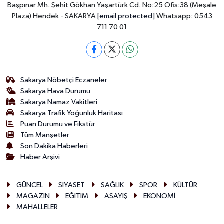
Başpınar Mh. Şehit Gökhan Yaşartürk Cd. No:25 Ofis:38 (Meşale
Plaza) Hendek - SAKARYA
[email protected]
Whatsapp: 0543
711 70 01
Sakarya Nöbetçi Eczaneler
Sakarya Hava Durumu
Sakarya Namaz Vakitleri
Sakarya Trafik Yoğunluk Haritası
Puan Durumu ve Fikstür
Tüm Manşetler
Son Dakika Haberleri
Haber Arşivi
GÜNCEL
SİYASET
SAĞLIK
SPOR
KÜLTÜR
MAGAZİN
EĞİTİM
ASAYİŞ
EKONOMİ
MAHALLELER