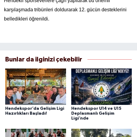
Hendekli sporseverlere çağrı yapılarak bu önemli
karşılaşmada tribünleri doldurarak 12. gücün desteklerini
belledikleri öğrenildi.
Bunlar da ilginizi çekebilir
Hendekspor’da Gelişim Ligi
Hendekspor U14 ve U15
Hazırlıkları Başladı!
Deplasmanlı Gelişim
Ligi’nde