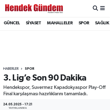
Sakarya Nöbetçi Eczaneler
GÜNCEL
SİYASET
MAHALLELER
SPOR
SAĞLIK
Sakarya Hava Durumu
Sakarya Namaz Vakitleri
Sakarya Trafik Yoğunluk Haritası
Süper Lig Puan Durumu ve Fikstür
HABERLER
SPOR
3. Lig’e Son 90 Dakika
Tüm Manşetler
Hendekspor, Suvermez Kapadokyaspor Play-Off
Final karşılaşması hazırlıklarını tamamladı.
Son Dakika Haberleri
24.05.2025 - 17:21
Haber Arşivi
YAYINLANMA