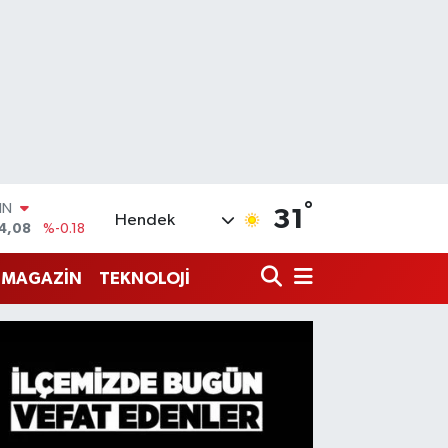
°
R
31
Hendek
36
%0.18
10
%0.32
MAGAZİN
TEKNOLOJİ
İN
11
%0.38
ALTIN
.55
%0.03
00
9
%-14
IN
4,08
%-0.18