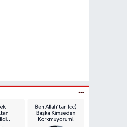
ek
Ben Allah’tan (cc)
Ara Gazcılar
ktan
Başka Kimseden
ildi…
Korkmuyorum!