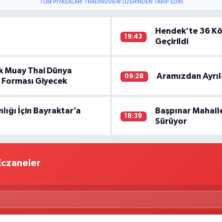
TÜM PIYASALARI TRADINGVIEW ÜZERINDEN TAKIP EDIN
Hendek’te 36 Kök
19:43
Geçirildi
ik Muay Thai Dünya
Aramızdan Ayrıl
09:28
m Forması Giyecek
lığı İçin Bayraktar’a
Başpınar Mahall
18:39
Sürüyor
Eczaneler