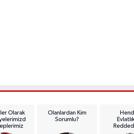
iler Olarak
Olanlardan Kim
Hend
yelerimizd
Sorumlu?
Evlatlı
leplerimiz
Redded