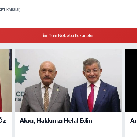
T KARŞISI)
Tüm Nöbetçi Eczaneler
Öz
Akıcı; Hakkınızı Helal Edin
Ar