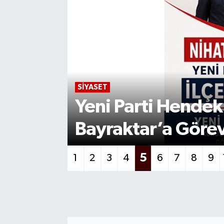
GÜNCEL
çin
Başpınar Mahalle
Düzenleme Çalışm
6
1
2
3
4
5
7
8
9