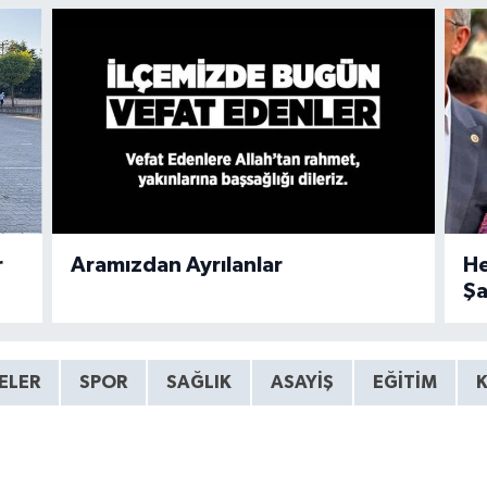
r
Aramızdan Ayrılanlar
He
Şa
ELER
SPOR
SAĞLIK
ASAYİŞ
EĞİTİM