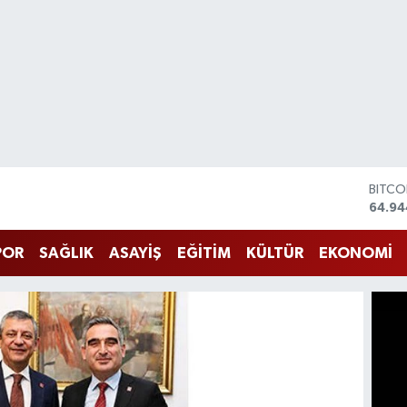
DOLA
47,74
EURO
55,25
POR
SAĞLIK
ASAYİŞ
EĞİTİM
KÜLTÜR
EKONOMİ
STERL
64,48
GRAM 
6660
BİST1
13.77
BITCO
64.94