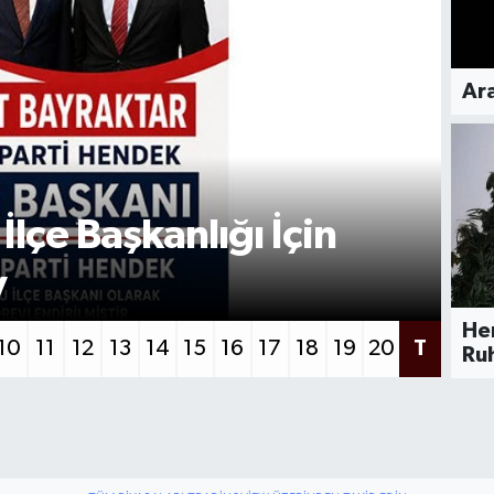
Ara
GÜ
si’nde Çevre
K
aları Sürüyor
H
He
10
11
12
13
14
15
16
17
18
19
20
T
Ruh