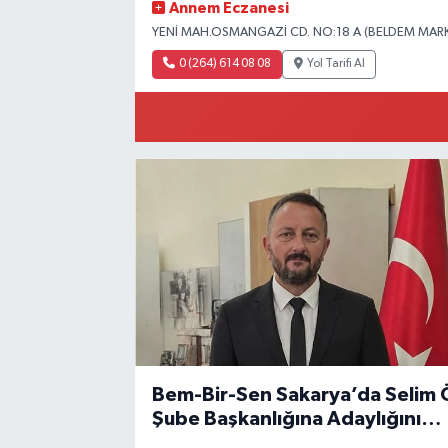
Annem Eczanesi
YENİ MAH.OSMANGAZİ CD. NO:18 A (BELDEM MARKE
0 (264) 614 08 08
Yol Tarifi Al
Bem-Bir-Sen Sakarya’da Selim 
Şube Başkanlığına Adaylığını
Açıkladı