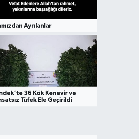
mızdan Ayrılanlar
NCEL
ızılay Koordinasyon Toplant
endek’te Gerçekleştirildi
ndek’te 36 Kök Kenevir ve
satsız Tüfek Ele Geçirildi