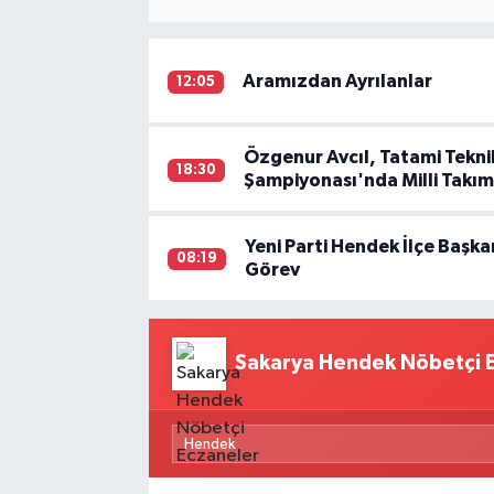
Aramızdan Ayrılanlar
12:05
Özgenur Avcıl, Tatami Tekn
18:30
Şampiyonası'nda Milli Takı
Yeni Parti Hendek İlçe Başkan
08:19
Görev
Sakarya Hendek Nöbetçi 