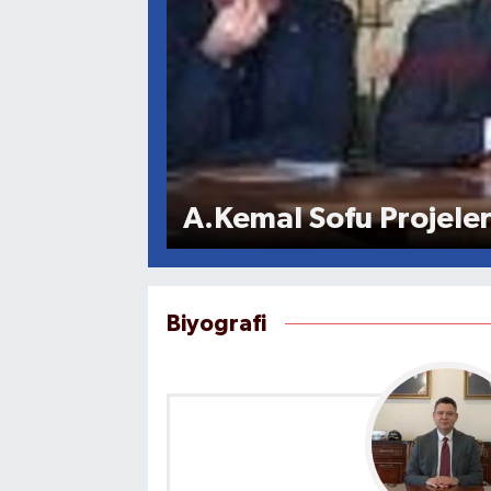
A.Kemal Sofu Projele
Biyografi