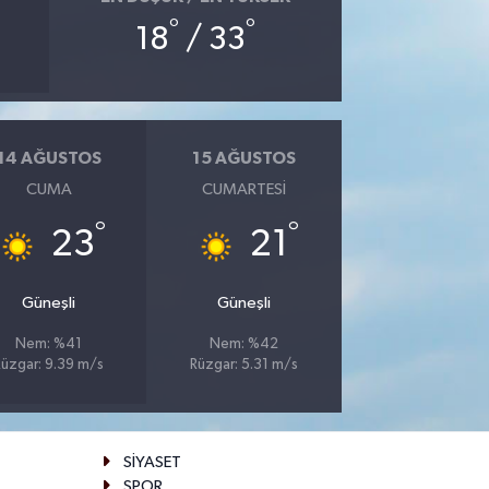
°
°
18
/ 33
14 AĞUSTOS
15 AĞUSTOS
CUMA
CUMARTESI
°
°
23
21
Güneşli
Güneşli
Nem: %41
Nem: %42
Rüzgar: 9.39 m/s
Rüzgar: 5.31 m/s
SİYASET
SPOR