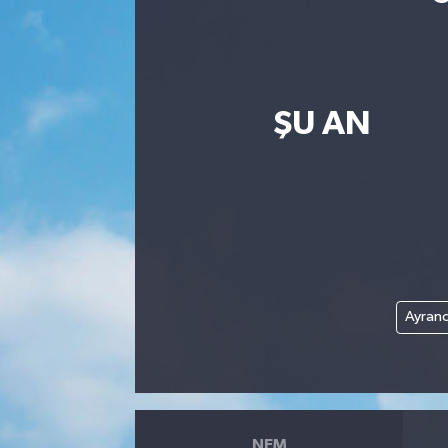
ŞU AN
Ayranc
NEM