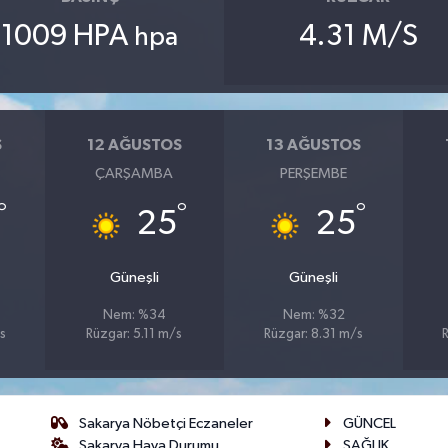
1009 HPA
4.31 M/S
hpa
S
12 AĞUSTOS
13 AĞUSTOS
ÇARŞAMBA
PERŞEMBE
°
°
°
25
25
Güneşli
Güneşli
Nem: %34
Nem: %32
s
Rüzgar: 5.11 m/s
Rüzgar: 8.31 m/s
Sakarya Nöbetçi Eczaneler
GÜNCEL
Sakarya Hava Durumu
SAĞLIK