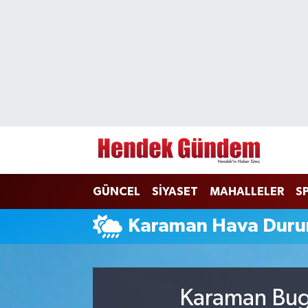
Sakarya Nöbetçi Eczaneler
Sakarya Hava Durumu
Sakarya Namaz Vakitleri
Sakarya Trafik Yoğunluk Haritası
GÜNCEL
SİYASET
MAHALLELER
S
Süper Lig Puan Durumu ve Fikstür
Karaman Hava Dur
Tüm Manşetler
Son Dakika Haberleri
Karaman Bugü
Haber Arşivi