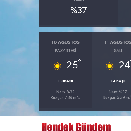
%37
10 AĞUSTOS
11 AĞUSTO
PAZARTESI
SALI
°
25
24
Güneşli
Güneşli
Nem: %32
Nem: %37
Rüzgar: 7.39 m/s
Rüzgar: 5.39 m/