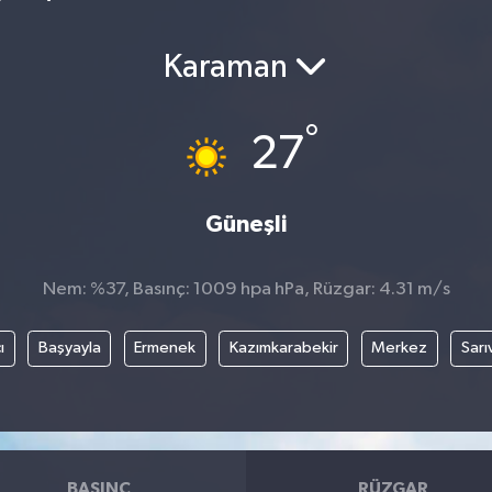
Karaman
°
27
Güneşli
Nem: %37, Basınç: 1009 hpa hPa, Rüzgar: 4.31 m/s
ı
Başyayla
Ermenek
Kazımkarabekir
Merkez
Sarı
BASINÇ
RÜZGAR