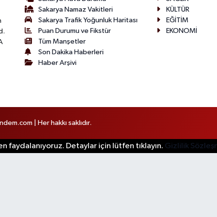
Sakarya Namaz Vakitleri
KÜLTÜR
Sakarya Trafik Yoğunluk Haritası
EĞİTİM
n
Puan Durumu ve Fikstür
EKONOMİ
d.
Tüm Manşetler
A
Son Dakika Haberleri
Haber Arşivi
em.com | Her hakkı saklıdır.
n faydalanıyoruz. Detaylar için lütfen tıklayın.
Gizlilik Sözle