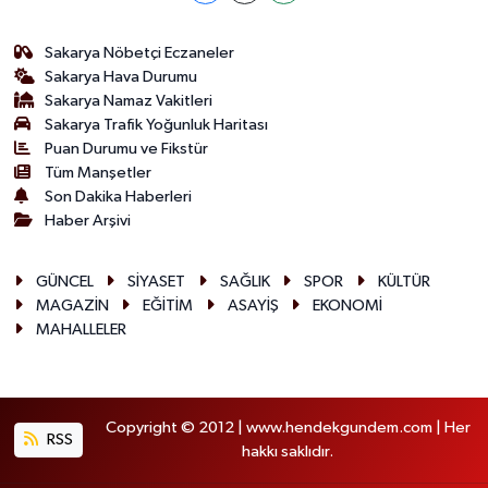
Sakarya Nöbetçi Eczaneler
Sakarya Hava Durumu
Sakarya Namaz Vakitleri
Sakarya Trafik Yoğunluk Haritası
Puan Durumu ve Fikstür
Tüm Manşetler
Son Dakika Haberleri
Haber Arşivi
GÜNCEL
SİYASET
SAĞLIK
SPOR
KÜLTÜR
MAGAZİN
EĞİTİM
ASAYİŞ
EKONOMİ
MAHALLELER
Copyright © 2012 | www.hendekgundem.com | Her
RSS
hakkı saklıdır.