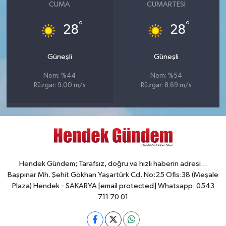
CUMA
CUMARTESI
°
°
28
28
Güneşli
Güneşli
Nem: %44
Nem: %54
Rüzgar: 9.00 m/s
Rüzgar: 8.69 m/s
Hendek Gündem; Tarafsız, doğru ve hızlı haberin adresi...
Başpınar Mh. Şehit Gökhan Yaşartürk Cd. No:25 Ofis:38 (Meşale
Plaza) Hendek - SAKARYA
[email protected]
Whatsapp: 0543
711 70 01