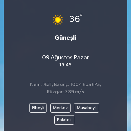
°
36
Güneşli
09 Ağustos Pazar
15:45
Nem: %31, Basınç: 1004 hpa hPa,
Rüzgar: 7.39 m/s
Elbeyli
Merkez
Musabeyli
Polateli