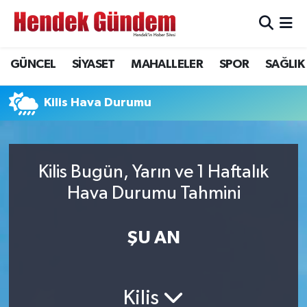
Sakarya Nöbetçi Eczaneler
GÜNCEL
SİYASET
MAHALLELER
SPOR
SAĞLIK
Sakarya Hava Durumu
Kilis Hava Durumu
Sakarya Namaz Vakitleri
Sakarya Trafik Yoğunluk Haritası
Kilis Bugün, Yarın ve 1 Haftalık
Hava Durumu Tahmini
Süper Lig Puan Durumu ve Fikstür
Tüm Manşetler
ŞU AN
Son Dakika Haberleri
Kilis
Haber Arşivi