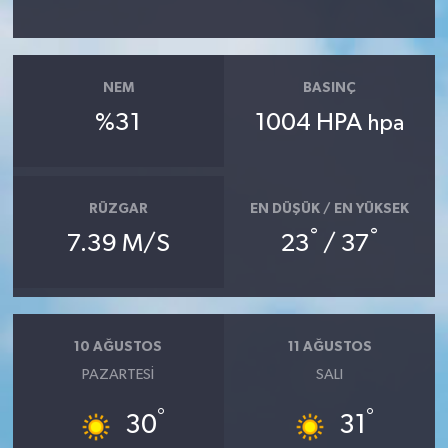
NEM
BASINÇ
%31
1004 HPA
hpa
RÜZGAR
EN DÜŞÜK / EN YÜKSEK
°
°
7.39 M/S
23
/ 37
10 AĞUSTOS
11 AĞUSTOS
PAZARTESI
SALI
°
°
30
31