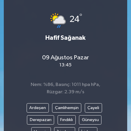
°
24
Hafif Sağanak
09 Ağustos Pazar
13:45
Nem: %86, Basınç: 1011 hpa hPa,
Rüzgar: 2.39 m/s
Ardeşen
Çamlıhemşin
Çayeli
Derepazarı
Fındıklı
Güneysu