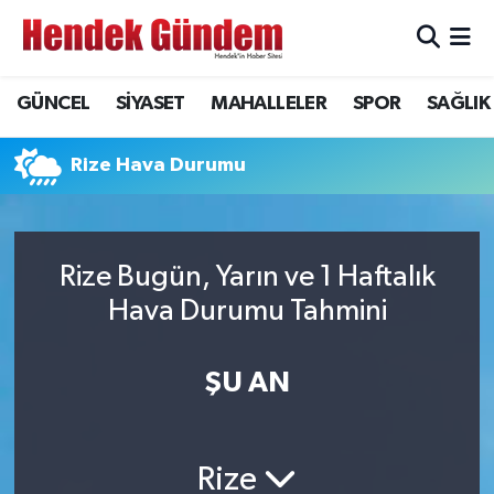
Sakarya Nöbetçi Eczaneler
GÜNCEL
SİYASET
MAHALLELER
SPOR
SAĞLIK
Sakarya Hava Durumu
Rize Hava Durumu
Sakarya Namaz Vakitleri
Sakarya Trafik Yoğunluk Haritası
Rize Bugün, Yarın ve 1 Haftalık
Hava Durumu Tahmini
Süper Lig Puan Durumu ve Fikstür
Tüm Manşetler
ŞU AN
Son Dakika Haberleri
Rize
Haber Arşivi