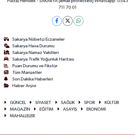
Plaza) Hendek - SAKARYA
[email protected]
Whatsapp: 0543
711 70 01
Sakarya Nöbetçi Eczaneler
Sakarya Hava Durumu
Sakarya Namaz Vakitleri
Sakarya Trafik Yoğunluk Haritası
Puan Durumu ve Fikstür
Tüm Manşetler
Son Dakika Haberleri
Haber Arşivi
GÜNCEL
SİYASET
SAĞLIK
SPOR
KÜLTÜR
MAGAZİN
EĞİTİM
ASAYİŞ
EKONOMİ
MAHALLELER