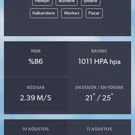
Hemşin
İkizdere
İyidere
Kalkandere
Merkez
Pazar
NEM
BASINÇ
%86
1011 HPA
hpa
RÜZGAR
EN DÜŞÜK / EN YÜKSEK
°
°
2.39 M/S
21
/ 25
10 AĞUSTOS
11 AĞUSTOS