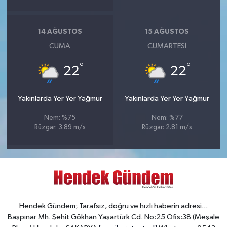
14 AĞUSTOS
15 AĞUSTOS
CUMA
CUMARTESI
°
°
22
22
Yakınlarda Yer Yer Yağmur
Yakınlarda Yer Yer Yağmur
Nem: %75
Nem: %77
Rüzgar: 3.89 m/s
Rüzgar: 2.81 m/s
Hendek Gündem; Tarafsız, doğru ve hızlı haberin adresi...
Başpınar Mh. Şehit Gökhan Yaşartürk Cd. No:25 Ofis:38 (Meşale