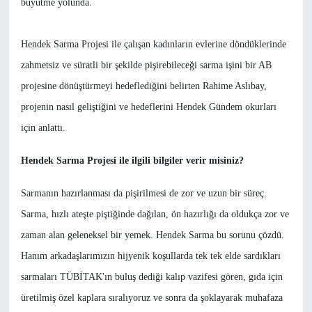
büyütme yolunda.
Hendek Sarma Projesi ile çalışan kadınların evlerine döndüklerinde
zahmetsiz ve süratli bir şekilde pişirebileceği sarma işini bir AB
projesine dönüştürmeyi hedeflediğini belirten Rahime Aslıbay,
projenin nasıl geliştiğini ve hedeflerini Hendek Gündem okurları
için anlattı.
Hendek Sarma Projesi ile ilgili bilgiler verir misiniz?
Sarmanın hazırlanması da pişirilmesi de zor ve uzun bir süreç.
Sarma, hızlı ateşte piştiğinde dağılan, ön hazırlığı da oldukça zor ve
zaman alan geleneksel bir yemek. Hendek Sarma bu sorunu çözdü.
Hanım arkadaşlarımızın hijyenik koşullarda tek tek elde sardıkları
sarmaları TÜBİTAK'ın buluş dediği kalıp vazifesi gören, gıda için
üretilmiş özel kaplara sıralıyoruz ve sonra da şoklayarak muhafaza