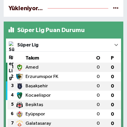
Yükleniyor...
Süper Lig Puan Durumu
Süper Lig
#
Takım
O
P
1
Amed
0
0
2
Erzurumspor FK
0
0
3
Başakşehir
0
0
4
Kocaelispor
0
0
5
Beşiktaş
0
0
6
Eyüpspor
0
0
7
Galatasaray
0
0