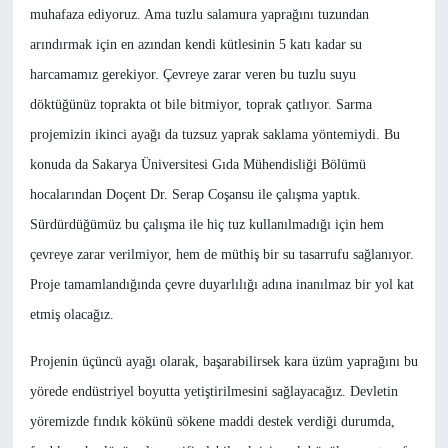
muhafaza ediyoruz. Ama tuzlu salamura yaprağını tuzundan
arındırmak için en azından kendi kütlesinin 5 katı kadar su
harcamamız gerekiyor. Çevreye zarar veren bu tuzlu suyu
döktüğünüz toprakta ot bile bitmiyor, toprak çatlıyor. Sarma
projemizin ikinci ayağı da tuzsuz yaprak saklama yöntemiydi. Bu
konuda da Sakarya Üniversitesi Gıda Mühendisliği Bölümü
hocalarından Doçent Dr. Serap Coşansu ile çalışma yaptık.
Sürdürdüğümüz bu çalışma ile hiç tuz kullanılmadığı için hem
çevreye zarar verilmiyor, hem de müthiş bir su tasarrufu sağlanıyor.
Proje tamamlandığında çevre duyarlılığı adına inanılmaz bir yol kat
etmiş olacağız.
Projenin üçüncü ayağı olarak, başarabilirsek kara üzüm yaprağını bu
yörede endüstriyel boyutta yetiştirilmesini sağlayacağız. Devletin
yöremizde fındık kökünü sökene maddi destek verdiği durumda,