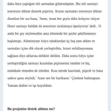
daha önce yaptığım etli sarmadan götürmüştüm. Biz etli sarmayı
tencereye dikine dizerek pişiririz. Kızım sarmaları tencereye dikine
dizerken bir ara bana, 'Anne, insan her şeyin daha kolayını istiyor.
Hazır sarmayı bulduk da tencereye sıralamaya üşeniyoruz' dedi.. O
anda bir şey söylemedim ama zihnimde bir şeyler şekillenmeye
başlamıştı. Alüminyum folyo tabaklardan üç beş tane aldım ve
sarmaları içine dik olarak yerleştirdim, lezzet sirkülasyonunu
sağlasın diye altlarına delikler deldim. Daha sonra folyo içine
yerleştirdiğim sarmayı kızımdan pişirmesini istedim ve hiç
müdahale etmeden de izledim. Kısa sürede hazırladı, pişirdi ve bana
sadece şunu söyledi; 'Anne sen bir harikasın.' Çözümü bulmuştum.
Tamam dedim ve işe koyuldum.
Bu projenize destek aldınız mı?