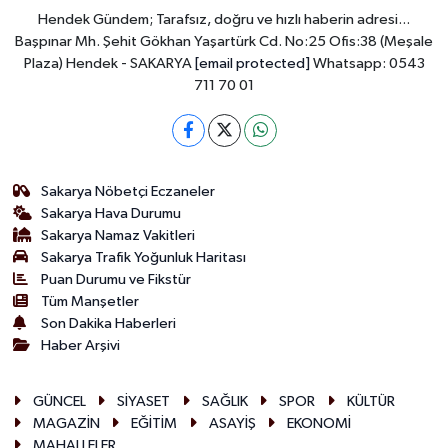
Hendek Gündem; Tarafsız, doğru ve hızlı haberin adresi...
Başpınar Mh. Şehit Gökhan Yaşartürk Cd. No:25 Ofis:38 (Meşale
Plaza) Hendek - SAKARYA
[email protected]
Whatsapp: 0543
711 70 01
Sakarya Nöbetçi Eczaneler
Sakarya Hava Durumu
Sakarya Namaz Vakitleri
Sakarya Trafik Yoğunluk Haritası
Puan Durumu ve Fikstür
Tüm Manşetler
Son Dakika Haberleri
Haber Arşivi
GÜNCEL
SİYASET
SAĞLIK
SPOR
KÜLTÜR
MAGAZİN
EĞİTİM
ASAYİŞ
EKONOMİ
MAHALLELER