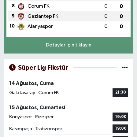
8
Çorum FK
0
0
9
Gaziantep FK
0
0
10
Alanyaspor
0
0
Detaylar için tıklayın
Süper Lig Fikstür
14 Ağustos, Cuma
Galatasaray - Çorum FK
21:30
15 Ağustos, Cumartesi
Konyaspor - Rizespor
19:00
Kasımpaşa - Trabzonspor
19:00