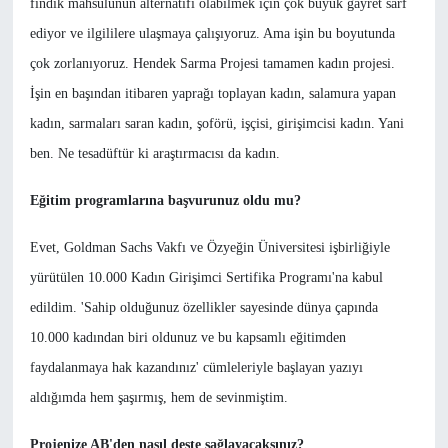
fındık mahsulünün alternatifi olabilmek için çok büyük gayret sarf
ediyor ve ilgililere ulaşmaya çalışıyoruz. Ama işin bu boyutunda
çok zorlanıyoruz. Hendek Sarma Projesi tamamen kadın projesi.
İşin en başından itibaren yaprağı toplayan kadın, salamura yapan
kadın, sarmaları saran kadın, şoförü, işçisi, girişimcisi kadın. Yani
ben. Ne tesadüftür ki araştırmacısı da kadın.
Eğitim programlarına başvurunuz oldu mu?
Evet, Goldman Sachs Vakfı ve Özyeğin Üniversitesi işbirliğiyle
yürütülen 10.000 Kadın Girişimci Sertifika Programı'na kabul
edildim. 'Sahip olduğunuz özellikler sayesinde dünya çapında
10.000 kadından biri oldunuz ve bu kapsamlı eğitimden
faydalanmaya hak kazandınız' cümleleriyle başlayan yazıyı
aldığımda hem şaşırmış, hem de sevinmiştim.
Projenize AB'den nasıl deste sağlayacaksınız?