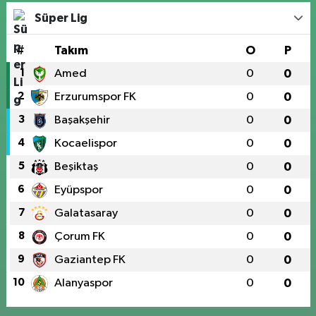
Süper Lig
#
Takım
O
P
1
Amed
0
0
2
Erzurumspor FK
0
0
3
Başakşehir
0
0
4
Kocaelispor
0
0
5
Beşiktaş
0
0
6
Eyüpspor
0
0
7
Galatasaray
0
0
8
Çorum FK
0
0
9
Gaziantep FK
0
0
10
Alanyaspor
0
0