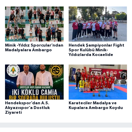
Minik -Yıldız Sporcular’ndan
Hendek Şampiyonlar Fight
Madalyalara Ambargo
Spor Kulübü Minik-
Yıldızlarda Kocaelide
Hendekspor’dan A.S.
Karateciler Madalya ve
Akyazıspor’a Dostluk
Kupalara Ambargo Koydu
Ziyareti