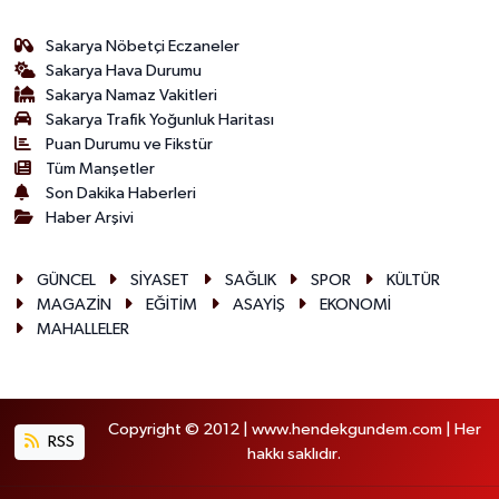
Sakarya Nöbetçi Eczaneler
Sakarya Hava Durumu
Sakarya Namaz Vakitleri
Sakarya Trafik Yoğunluk Haritası
Puan Durumu ve Fikstür
Tüm Manşetler
Son Dakika Haberleri
Haber Arşivi
GÜNCEL
SİYASET
SAĞLIK
SPOR
KÜLTÜR
MAGAZİN
EĞİTİM
ASAYİŞ
EKONOMİ
MAHALLELER
Copyright © 2012 | www.hendekgundem.com | Her
RSS
hakkı saklıdır.