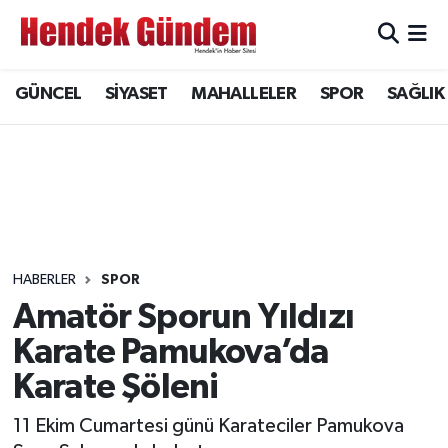
Sakarya Nöbetçi Eczaneler
GÜNCEL
SİYASET
MAHALLELER
SPOR
SAĞLIK
Sakarya Hava Durumu
Sakarya Namaz Vakitleri
Sakarya Trafik Yoğunluk Haritası
Süper Lig Puan Durumu ve Fikstür
HABERLER
SPOR
Amatör Sporun Yıldızı
Tüm Manşetler
Karate Pamukova’da
Karate Şöleni
Son Dakika Haberleri
11 Ekim Cumartesi günü Karateciler Pamukova
Haber Arşivi