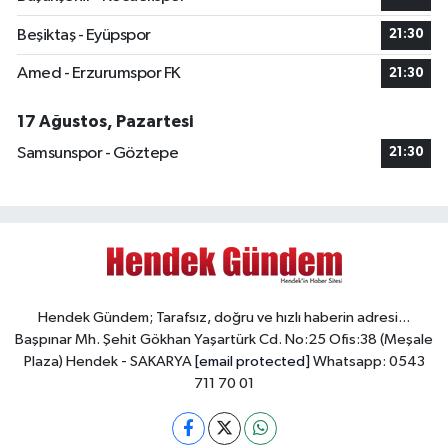
Beşiktaş - Eyüpspor
21:30
Amed - Erzurumspor FK
21:30
17 Ağustos, Pazartesi
Samsunspor - Göztepe
21:30
Hendek Gündem; Tarafsız, doğru ve hızlı haberin adresi...
Başpınar Mh. Şehit Gökhan Yaşartürk Cd. No:25 Ofis:38 (Meşale
Plaza) Hendek - SAKARYA
[email protected]
Whatsapp: 0543
711 70 01