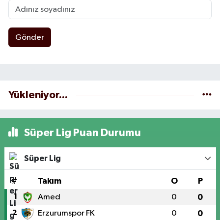
Gönder
Yükleniyor...
Süper Lig Puan Durumu
Süper Lig
#
Takım
O
P
1
Amed
0
0
2
Erzurumspor FK
0
0