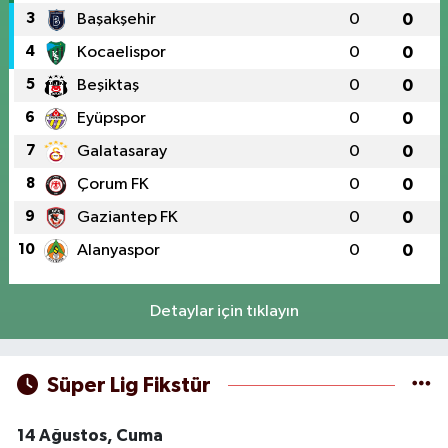
3
Başakşehir
0
0
4
Kocaelispor
0
0
5
Beşiktaş
0
0
6
Eyüpspor
0
0
7
Galatasaray
0
0
8
Çorum FK
0
0
9
Gaziantep FK
0
0
10
Alanyaspor
0
0
Detaylar için tıklayın
Süper Lig Fikstür
14 Ağustos, Cuma