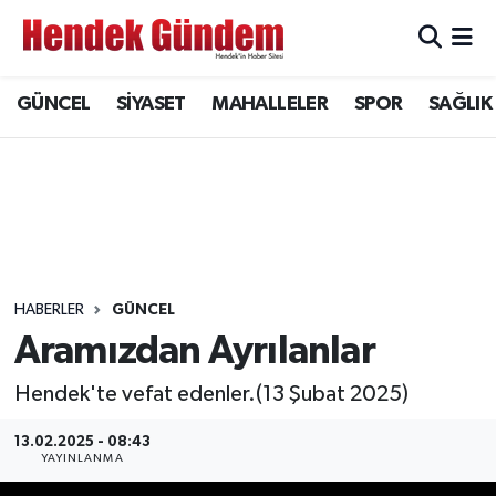
Sakarya Nöbetçi Eczaneler
GÜNCEL
SİYASET
MAHALLELER
SPOR
SAĞLIK
Sakarya Hava Durumu
Sakarya Namaz Vakitleri
Sakarya Trafik Yoğunluk Haritası
Süper Lig Puan Durumu ve Fikstür
HABERLER
GÜNCEL
Aramızdan Ayrılanlar
Tüm Manşetler
Hendek'te vefat edenler.(13 Şubat 2025)
Son Dakika Haberleri
13.02.2025 - 08:43
YAYINLANMA
Haber Arşivi