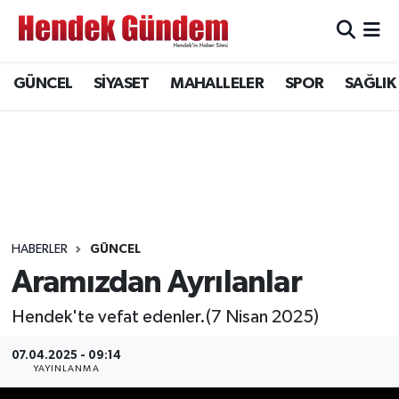
Sakarya Nöbetçi Eczaneler
GÜNCEL
SİYASET
MAHALLELER
SPOR
SAĞLIK
Sakarya Hava Durumu
Sakarya Namaz Vakitleri
Sakarya Trafik Yoğunluk Haritası
Süper Lig Puan Durumu ve Fikstür
HABERLER
GÜNCEL
Aramızdan Ayrılanlar
Tüm Manşetler
Hendek'te vefat edenler.(7 Nisan 2025)
Son Dakika Haberleri
07.04.2025 - 09:14
YAYINLANMA
Haber Arşivi