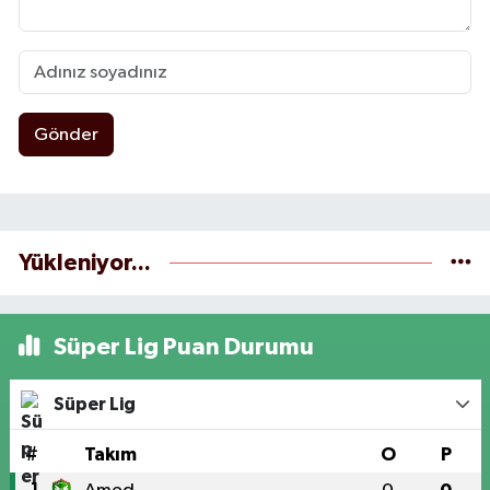
Gönder
Yükleniyor...
Süper Lig Puan Durumu
Süper Lig
#
Takım
O
P
1