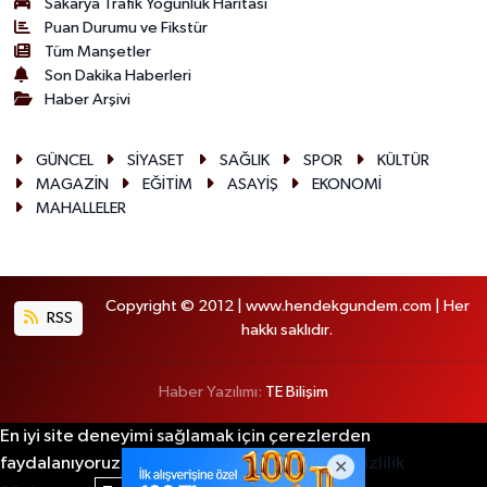
Sakarya Trafik Yoğunluk Haritası
Puan Durumu ve Fikstür
Tüm Manşetler
Son Dakika Haberleri
Haber Arşivi
GÜNCEL
SİYASET
SAĞLIK
SPOR
KÜLTÜR
MAGAZİN
EĞİTİM
ASAYİŞ
EKONOMİ
MAHALLELER
Copyright © 2012 | www.hendekgundem.com | Her
RSS
hakkı saklıdır.
Haber Yazılımı:
TE Bilişim
En iyi site deneyimi sağlamak için çerezlerden
faydalanıyoruz. Detaylar için lütfen tıklayın.
Gizlilik