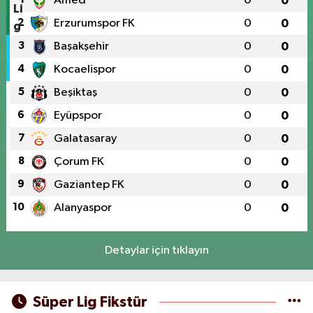
Amed
0
0
2
Erzurumspor FK
0
0
3
Başakşehir
0
0
4
Kocaelispor
0
0
5
Beşiktaş
0
0
6
Eyüpspor
0
0
7
Galatasaray
0
0
8
Çorum FK
0
0
9
Gaziantep FK
0
0
10
Alanyaspor
0
0
Detaylar için tıklayın
Süper Lig Fikstür