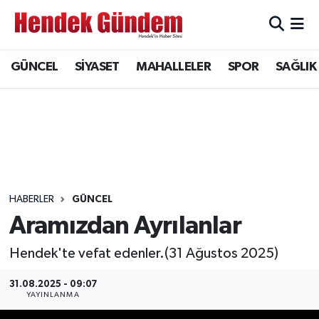
Sakarya Nöbetçi Eczaneler
GÜNCEL
SİYASET
MAHALLELER
SPOR
SAĞLIK
Sakarya Hava Durumu
Sakarya Namaz Vakitleri
Sakarya Trafik Yoğunluk Haritası
Süper Lig Puan Durumu ve Fikstür
HABERLER
GÜNCEL
Aramızdan Ayrılanlar
Tüm Manşetler
Hendek'te vefat edenler.(31 Ağustos 2025)
Son Dakika Haberleri
31.08.2025 - 09:07
YAYINLANMA
Haber Arşivi