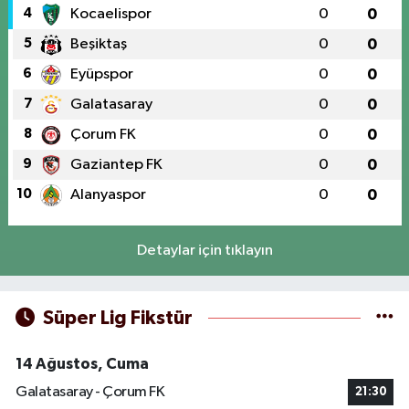
4
Kocaelispor
0
0
5
Beşiktaş
0
0
6
Eyüpspor
0
0
7
Galatasaray
0
0
8
Çorum FK
0
0
9
Gaziantep FK
0
0
10
Alanyaspor
0
0
Detaylar için tıklayın
Süper Lig Fikstür
14 Ağustos, Cuma
Galatasaray - Çorum FK
21:30