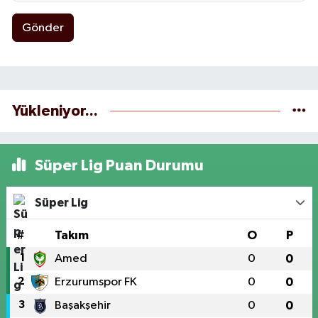
Gönder
Yükleniyor...
Süper Lig Puan Durumu
Süper Lig
#
Takım
O
P
1
Amed
0
0
2
Erzurumspor FK
0
0
3
Başakşehir
0
0