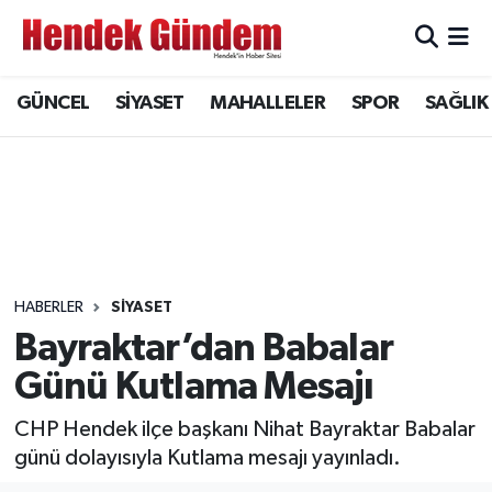
Sakarya Nöbetçi Eczaneler
GÜNCEL
SİYASET
MAHALLELER
SPOR
SAĞLIK
Sakarya Hava Durumu
Sakarya Namaz Vakitleri
Sakarya Trafik Yoğunluk Haritası
Süper Lig Puan Durumu ve Fikstür
HABERLER
SİYASET
Bayraktar’dan Babalar
Tüm Manşetler
Günü Kutlama Mesajı
Son Dakika Haberleri
CHP Hendek ilçe başkanı Nihat Bayraktar Babalar
günü dolayısıyla Kutlama mesajı yayınladı.
Haber Arşivi