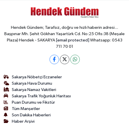
Hendek Gündem; Tarafsız, doğru ve hızlı haberin adresi...
Başpınar Mh. Şehit Gökhan Yaşartürk Cd. No:25 Ofis:38 (Meşale
Plaza) Hendek - SAKARYA
[email protected]
Whatsapp: 0543
711 70 01
Sakarya Nöbetçi Eczaneler
Sakarya Hava Durumu
Sakarya Namaz Vakitleri
Sakarya Trafik Yoğunluk Haritası
Puan Durumu ve Fikstür
Tüm Manşetler
Son Dakika Haberleri
Haber Arşivi