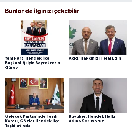
Bunlar da ilginizi çekebilir
Yeni Parti Hendek İlçe
Akıcı; Hakkınızı Helal Edin
Başkanlığı İçin Bayraktar’a
Görev
Gelecek Partisi’nde Fesih
Büyüker; Hendek Halkı
Kararı, Gözler Hendek İlçe
Adına Soruyoruz
Teşkilatında