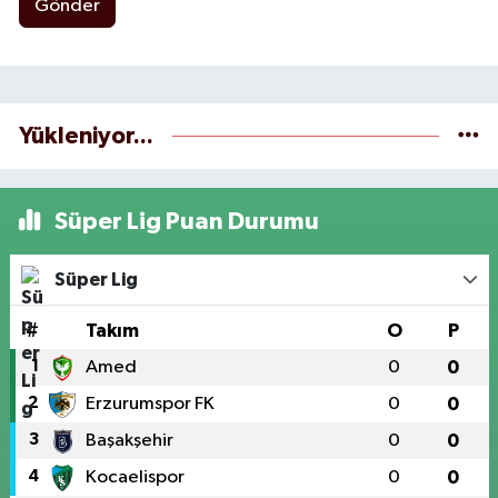
Gönder
Yükleniyor...
Süper Lig Puan Durumu
Süper Lig
#
Takım
O
P
1
Amed
0
0
2
Erzurumspor FK
0
0
3
Başakşehir
0
0
4
Kocaelispor
0
0