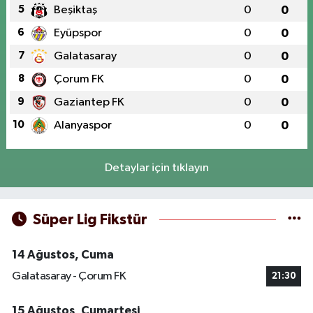
5
Beşiktaş
0
0
6
Eyüpspor
0
0
7
Galatasaray
0
0
8
Çorum FK
0
0
9
Gaziantep FK
0
0
10
Alanyaspor
0
0
Detaylar için tıklayın
Süper Lig Fikstür
14 Ağustos, Cuma
Galatasaray - Çorum FK
21:30
15 Ağustos, Cumartesi