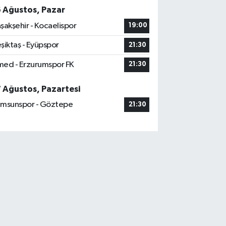
6 Ağustos, Pazar
şakşehir - Kocaelispor
19:00
şiktaş - Eyüpspor
21:30
ed - Erzurumspor FK
21:30
7 Ağustos, Pazartesi
msunspor - Göztepe
21:30