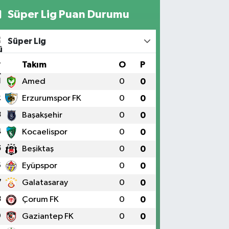
Süper Lig Puan Durumu
Süper Lig
#
Takım
O
P
1
Amed
0
0
2
Erzurumspor FK
0
0
3
Başakşehir
0
0
4
Kocaelispor
0
0
5
Beşiktaş
0
0
6
Eyüpspor
0
0
7
Galatasaray
0
0
8
Çorum FK
0
0
9
Gaziantep FK
0
0