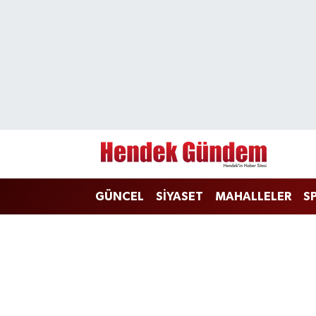
Sakarya Nöbetçi Eczaneler
Sakarya Hava Durumu
Sakarya Namaz Vakitleri
Sakarya Trafik Yoğunluk Haritası
GÜNCEL
SİYASET
MAHALLELER
S
Süper Lig Puan Durumu ve Fikstür
Tüm Manşetler
Son Dakika Haberleri
Haber Arşivi