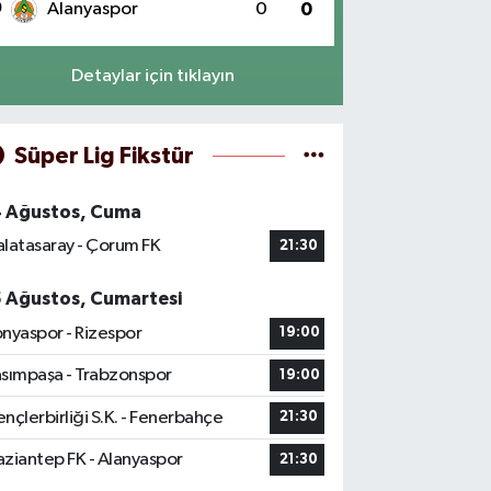
0
Alanyaspor
0
0
Detaylar için tıklayın
Süper Lig Fikstür
4 Ağustos, Cuma
latasaray - Çorum FK
21:30
5 Ağustos, Cumartesi
nyaspor - Rizespor
19:00
sımpaşa - Trabzonspor
19:00
nçlerbirliği S.K. - Fenerbahçe
21:30
ziantep FK - Alanyaspor
21:30