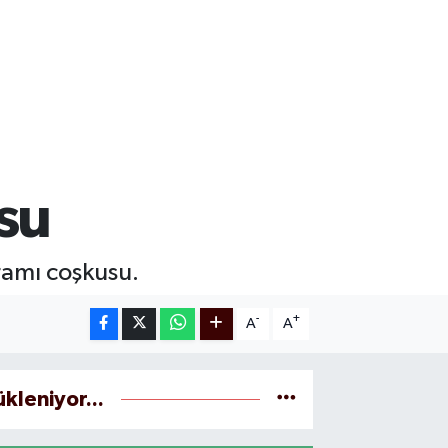
su
ramı coşkusu.
-
+
A
A
ükleniyor...