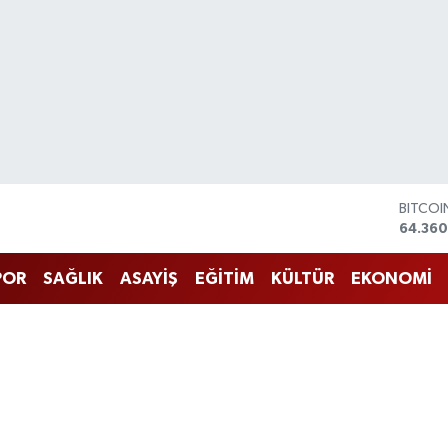
DOLAR
47,70
EURO
55,02
POR
SAĞLIK
ASAYİŞ
EĞİTİM
KÜLTÜR
EKONOMİ
STERLİ
64,189
GRAM 
6574.8
BİST10
13.887
BITCO
64.360