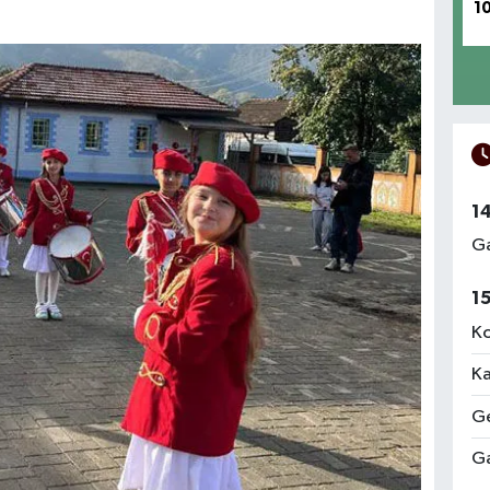
1
1
Ga
1
Ko
Ka
Ge
Ga