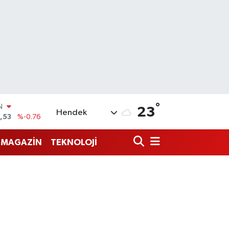
°
23
Hendek
69
%0.17
65
%0.01
MAGAZİN
TEKNOLOJİ
N
7
%0.02
ALTIN
1
%1.44
0
%64
IN
,53
%-0.76