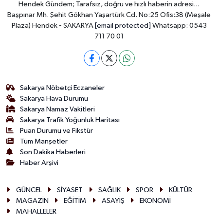
Hendek Gündem; Tarafsız, doğru ve hızlı haberin adresi...
Başpınar Mh. Şehit Gökhan Yaşartürk Cd. No:25 Ofis:38 (Meşale
Plaza) Hendek - SAKARYA
[email protected]
Whatsapp: 0543
711 70 01
Sakarya Nöbetçi Eczaneler
Sakarya Hava Durumu
Sakarya Namaz Vakitleri
Sakarya Trafik Yoğunluk Haritası
Puan Durumu ve Fikstür
Tüm Manşetler
Son Dakika Haberleri
Haber Arşivi
GÜNCEL
SİYASET
SAĞLIK
SPOR
KÜLTÜR
MAGAZİN
EĞİTİM
ASAYİŞ
EKONOMİ
MAHALLELER