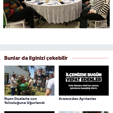
Bunlar da ilginizi çekebilir
İlişen Dualarla son
Aramızdan Ayrılanlar
Yolculuğuna Uğurlandı