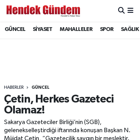
Sakarya Nöbetçi Eczaneler
GÜNCEL
SİYASET
MAHALLELER
SPOR
SAĞLIK
Sakarya Hava Durumu
Sakarya Namaz Vakitleri
Sakarya Trafik Yoğunluk Haritası
Süper Lig Puan Durumu ve Fikstür
HABERLER
GÜNCEL
Çetin, Herkes Gazeteci
Tüm Manşetler
Olamaz!
Son Dakika Haberleri
Sakarya Gazeteciler Birliği’nin (SGB),
gelenekselleştirdiği iftarında konuşan Başkan N.
Haber Arşivi
Müjdat Çetin, “Gazetecilik saygın bir meslektir.