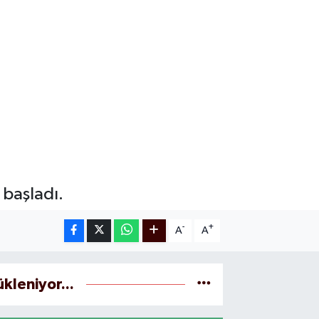
 başladı.
-
+
A
A
ükleniyor...