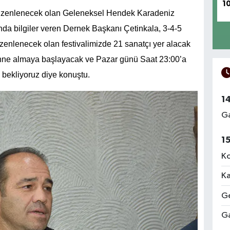
1
düzenlenecek olan Geleneksel Hendek Karadeniz
ında bilgiler veren Dernek Başkanı Çetinkala, 3-4-5
zenlenecek olan festivalimizde 21 sanatçı yer alacak
hne almaya başlayacak ve Pazar günü Saat 23:00’a
 bekliyoruz diye konuştu.
1
Ga
1
Ko
Ka
Ge
Ga