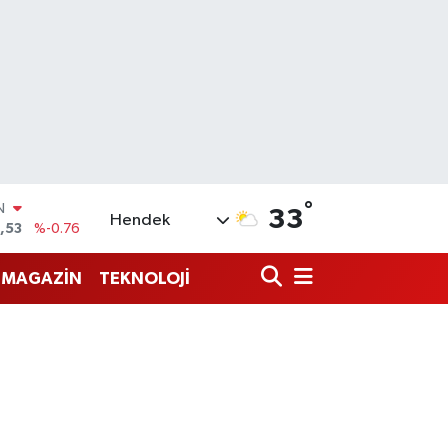
°
33
Hendek
69
%0.17
65
%0.01
MAGAZİN
TEKNOLOJİ
N
7
%0.02
ALTIN
1
%1.44
0
%64
IN
,53
%-0.76