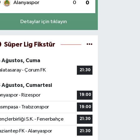
0
Alanyaspor
0
0
Detaylar için tıklayın
Süper Lig Fikstür
4 Ağustos, Cuma
latasaray - Çorum FK
21:30
5 Ağustos, Cumartesi
nyaspor - Rizespor
19:00
sımpaşa - Trabzonspor
19:00
nçlerbirliği S.K. - Fenerbahçe
21:30
ziantep FK - Alanyaspor
21:30