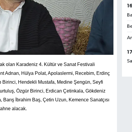
1
Ba
Be
Am
1
Sa
 olan Karadeniz 4. Kültür ve Sanat Festivali
t Adnan, Hülya Polat, Apolaslermi, Recebim, Erdinç
 Birinci, Hendekli Mustafa, Medine Şengün, Seyfi
tuluş, Özgür Birinci, Erdican Çetinkala, Gökdeniz
, Barış İbrahim Baş, Çetin Uzun, Kemence Sanatçısı
Sahne alacak.