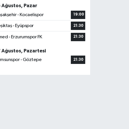
6 Ağustos, Pazar
şakşehir - Kocaelispor
19:00
şiktaş - Eyüpspor
21:30
ed - Erzurumspor FK
21:30
7 Ağustos, Pazartesi
msunspor - Göztepe
21:30