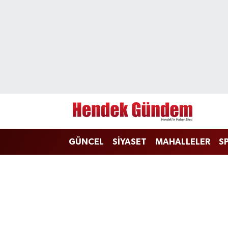
Sakarya Nöbetçi Eczaneler
Sakarya Hava Durumu
Sakarya Namaz Vakitleri
Sakarya Trafik Yoğunluk Haritası
GÜNCEL
SİYASET
MAHALLELER
S
Süper Lig Puan Durumu ve Fikstür
Tüm Manşetler
Son Dakika Haberleri
Haber Arşivi