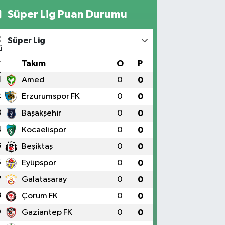
Süper Lig Puan Durumu
Süper Lig
#
Takım
O
P
1
Amed
0
0
2
Erzurumspor FK
0
0
3
Başakşehir
0
0
4
Kocaelispor
0
0
5
Beşiktaş
0
0
6
Eyüpspor
0
0
7
Galatasaray
0
0
8
Çorum FK
0
0
9
Gaziantep FK
0
0