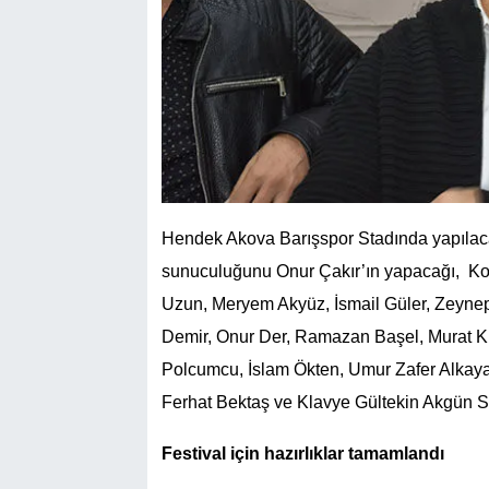
Hendek Akova Barışspor Stadında yapılacak
sunuculuğunu Onur Çakır’ın yapacağı, Kon
Uzun, Meryem Akyüz, İsmail Güler, Zeynep
Demir, Onur Der, Ramazan Başel, Murat Kur
Polcumcu, İslam Ökten, Umur Zafer Alkaya
Ferhat Bektaş ve Klavye Gültekin Akgün 
Festival için hazırlıklar tamamlandı