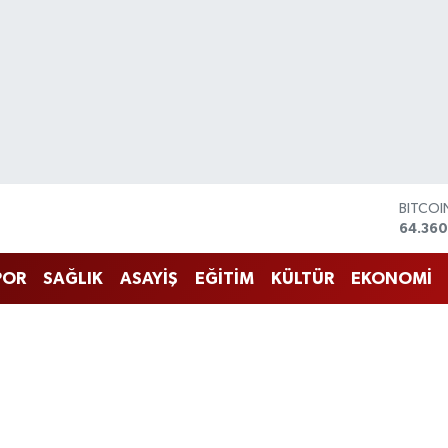
DOLAR
47,70
EURO
55,02
POR
SAĞLIK
ASAYİŞ
EĞİTİM
KÜLTÜR
EKONOMİ
STERLİ
64,189
GRAM 
6574.8
BİST10
13.887
BITCO
64.360