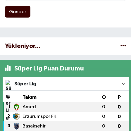
Gönder
Yükleniyor...
Süper Lig Puan Durumu
Süper Lig
#
Takım
O
P
1
Amed
0
0
2
Erzurumspor FK
0
0
3
Başakşehir
0
0