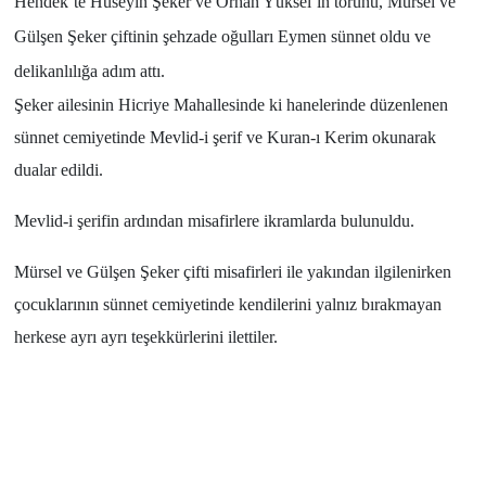
Hendek’te Hüseyin Şeker ve Orhan Yüksel’in torunu, Mürsel ve
Gülşen Şeker çiftinin şehzade oğulları Eymen sünnet oldu ve
delikanlılığa adım attı.
Şeker ailesinin Hicriye Mahallesinde ki hanelerinde düzenlenen
sünnet cemiyetinde Mevlid-i şerif ve Kuran-ı Kerim okunarak
dualar edildi.
Mevlid-i şerifin ardından misafirlere ikramlarda bulunuldu.
Mürsel ve Gülşen Şeker çifti misafirleri ile yakından ilgilenirken
çocuklarının sünnet cemiyetinde kendilerini yalnız bırakmayan
herkese ayrı ayrı teşekkürlerini ilettiler.