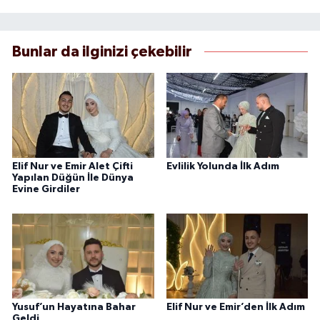
Bunlar da ilginizi çekebilir
Elif Nur ve Emir Alet Çifti
Evlilik Yolunda İlk Adım
Yapılan Düğün İle Dünya
Evine Girdiler
Yusuf’un Hayatına Bahar
Elif Nur ve Emir’den İlk Adım
Geldi