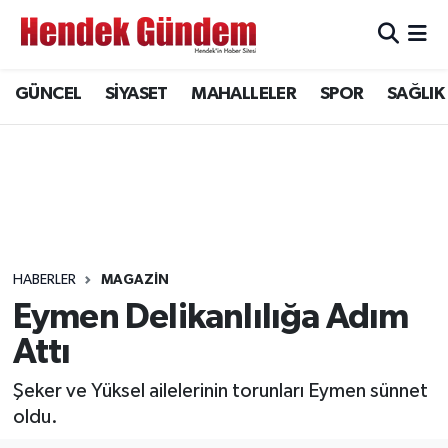
Sakarya Nöbetçi Eczaneler
GÜNCEL
SİYASET
MAHALLELER
SPOR
SAĞLIK
Sakarya Hava Durumu
Sakarya Namaz Vakitleri
Sakarya Trafik Yoğunluk Haritası
Süper Lig Puan Durumu ve Fikstür
HABERLER
MAGAZİN
Eymen Delikanlılığa Adım
Tüm Manşetler
Attı
Son Dakika Haberleri
Şeker ve Yüksel ailelerinin torunları Eymen sünnet
oldu.
Haber Arşivi