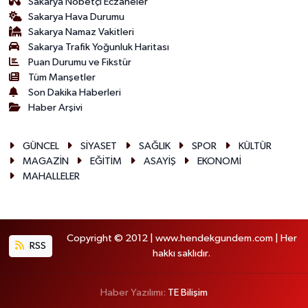
Sakarya Nöbetçi Eczaneler
Sakarya Hava Durumu
Sakarya Namaz Vakitleri
Sakarya Trafik Yoğunluk Haritası
Puan Durumu ve Fikstür
Tüm Manşetler
Son Dakika Haberleri
Haber Arşivi
GÜNCEL
SİYASET
SAĞLIK
SPOR
KÜLTÜR
MAGAZİN
EĞİTİM
ASAYİŞ
EKONOMİ
MAHALLELER
Copyright © 2012 | www.hendekgundem.com | Her
RSS
hakkı saklıdır.
Haber Yazılımı:
TE Bilişim