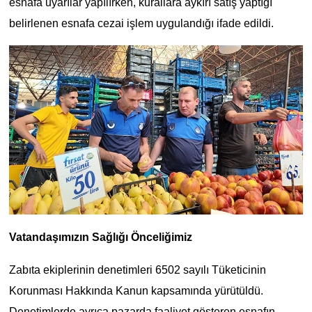
esnafa uyarılar yapılırken, kurallara aykırı satış yaptığı
belirlenen esnafa cezai işlem uygulandığı ifade edildi.
Vatandaşımızın Sağlığı Önceliğimiz
Zabıta ekiplerinin denetimleri 6502 sayılı Tüketicinin
Korunması Hakkında Kanun kapsamında yürütüldü.
Denetimlerde ayrıca pazarda faaliyet gösteren esnafın