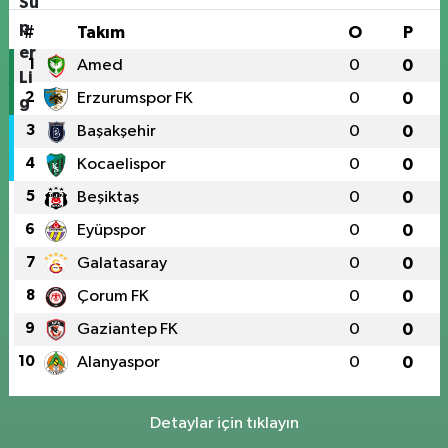
#
Takım
O
P
1
Amed
0
0
2
Erzurumspor FK
0
0
3
Başakşehir
0
0
4
Kocaelispor
0
0
5
Beşiktaş
0
0
6
Eyüpspor
0
0
7
Galatasaray
0
0
8
Çorum FK
0
0
9
Gaziantep FK
0
0
10
Alanyaspor
0
0
Detaylar için tıklayın