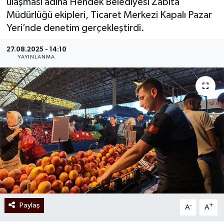
ulaşması adına Hendek Belediyesi Zabıta
Müdürlüğü ekipleri, Ticaret Merkezi Kapalı Pazar
Yeri’nde denetim gerçekleştirdi.
27.08.2025 - 14:10
YAYINLANMA
Paylaş
-
+
A
A