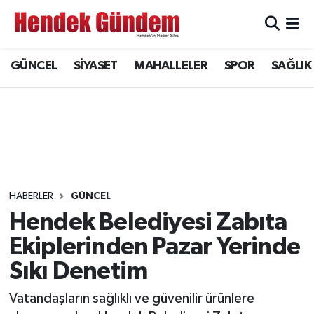
Sakarya Nöbetçi Eczaneler
GÜNCEL
SİYASET
MAHALLELER
SPOR
SAĞLIK
Sakarya Hava Durumu
Sakarya Namaz Vakitleri
Sakarya Trafik Yoğunluk Haritası
Süper Lig Puan Durumu ve Fikstür
HABERLER
GÜNCEL
Hendek Belediyesi Zabıta
Tüm Manşetler
Ekiplerinden Pazar Yerinde
Sıkı Denetim
Son Dakika Haberleri
Vatandaşların sağlıklı ve güvenilir ürünlere
Haber Arşivi