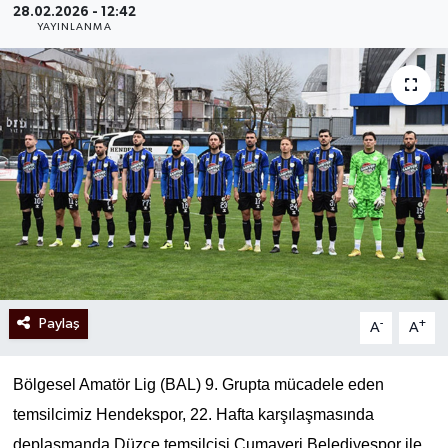
28.02.2026 - 12:42
YAYINLANMA
Paylaş
-
+
A
A
Bölgesel Amatör Lig (BAL) 9. Grupta mücadele eden
temsilcimiz Hendekspor, 22. Hafta karşılaşmasında
deplasmanda Düzce temsilcisi Cumayeri Belediyespor ile