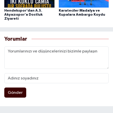
Hendekspor’dan A.S.
Karateciler Madalya ve
Akyazıspor’a Dostluk
Kupalara Ambargo Koydu
Ziyareti
Yorumlar
Gönder