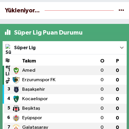
Yükleniyor...
Süper Lig Puan Durumu
Süper Lig
#
Takım
O
P
1
Amed
0
0
2
Erzurumspor FK
0
0
3
Başakşehir
0
0
4
Kocaelispor
0
0
5
Beşiktaş
0
0
6
Eyüpspor
0
0
7
Galatasaray
0
0