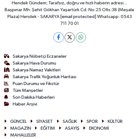
Hendek Gündem; Tarafsız, doğru ve hızlı haberin adresi...
Başpınar Mh. Şehit Gökhan Yaşartürk Cd. No:25 Ofis:38 (Meşale
Plaza) Hendek - SAKARYA
[email protected]
Whatsapp: 0543
711 70 01
Sakarya Nöbetçi Eczaneler
Sakarya Hava Durumu
Sakarya Namaz Vakitleri
Sakarya Trafik Yoğunluk Haritası
Puan Durumu ve Fikstür
Tüm Manşetler
Son Dakika Haberleri
Haber Arşivi
GÜNCEL
SİYASET
SAĞLIK
SPOR
KÜLTÜR
MAGAZİN
EĞİTİM
ASAYİŞ
EKONOMİ
MAHALLELER