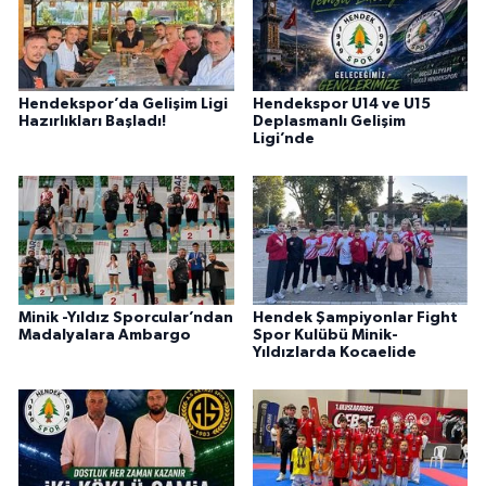
Hendekspor’da Gelişim Ligi
Hendekspor U14 ve U15
Hazırlıkları Başladı!
Deplasmanlı Gelişim
Ligi’nde
Minik -Yıldız Sporcular’ndan
Hendek Şampiyonlar Fight
Madalyalara Ambargo
Spor Kulübü Minik-
Yıldızlarda Kocaelide