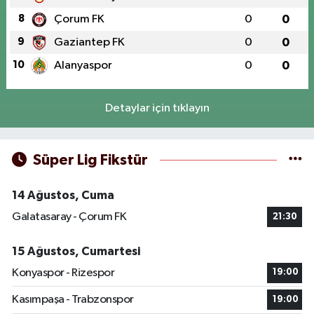
8
Çorum FK
0
0
9
Gaziantep FK
0
0
10
Alanyaspor
0
0
Detaylar için tıklayın
Süper Lig Fikstür
14 Ağustos, Cuma
Galatasaray - Çorum FK
21:30
15 Ağustos, Cumartesi
Konyaspor - Rizespor
19:00
Kasımpaşa - Trabzonspor
19:00