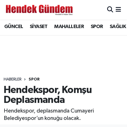
Sakarya Nöbetçi Eczaneler
GÜNCEL
SİYASET
MAHALLELER
SPOR
SAĞLIK
Sakarya Hava Durumu
Sakarya Namaz Vakitleri
Sakarya Trafik Yoğunluk Haritası
Süper Lig Puan Durumu ve Fikstür
HABERLER
SPOR
Hendekspor, Komşu
Tüm Manşetler
Deplasmanda
Son Dakika Haberleri
Hendekspor, deplasmanda Cumayeri
Belediyespor’un konuğu olacak.
Haber Arşivi