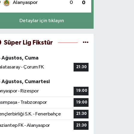
0
Alanyaspor
0
0
Detaylar için tıklayın
Süper Lig Fikstür
4 Ağustos, Cuma
latasaray - Çorum FK
21:30
5 Ağustos, Cumartesi
nyaspor - Rizespor
19:00
sımpaşa - Trabzonspor
19:00
nçlerbirliği S.K. - Fenerbahçe
21:30
ziantep FK - Alanyaspor
21:30