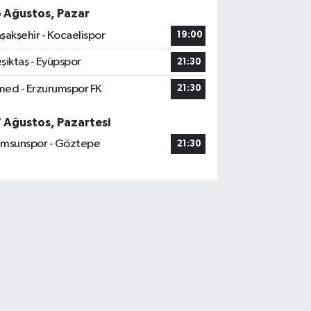
6 Ağustos, Pazar
şakşehir - Kocaelispor
19:00
şiktaş - Eyüpspor
21:30
ed - Erzurumspor FK
21:30
7 Ağustos, Pazartesi
msunspor - Göztepe
21:30