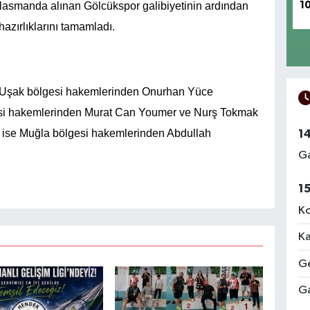
1
lasmanda alınan Gölcükspor galibiyetinin ardından
hazırlıklarını tamamladı.
 Uşak bölgesi hakemlerinden Onurhan Yüce
lgesi hakemlerinden Murat Can Youmer ve Nurş Tokmak
i ise Muğla bölgesi hakemlerinden Abdullah
1
Ga
1
Ko
Ka
Ge
Ga