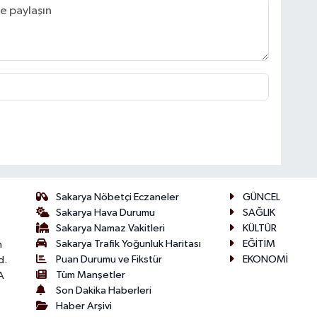
Sakarya Nöbetçi Eczaneler
GÜNCEL
Sakarya Hava Durumu
SAĞLIK
Sakarya Namaz Vakitleri
KÜLTÜR
Sakarya Trafik Yoğunluk Haritası
EĞİTİM
n
Puan Durumu ve Fikstür
EKONOMİ
d.
Tüm Manşetler
A
Son Dakika Haberleri
Haber Arşivi