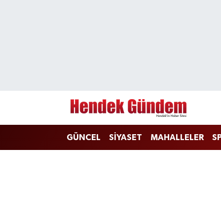
Sakarya Nöbetçi Eczaneler
Sakarya Hava Durumu
Sakarya Namaz Vakitleri
Sakarya Trafik Yoğunluk Haritası
GÜNCEL
SİYASET
MAHALLELER
S
Süper Lig Puan Durumu ve Fikstür
Tüm Manşetler
Son Dakika Haberleri
Haber Arşivi