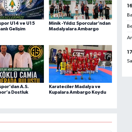
1
Ba
por U14 ve U15
Minik -Yıldız Sporcular’ndan
Be
nlı Gelişim
Madalyalara Ambargo
Am
1
Sa
por’dan A.S.
Karateciler Madalya ve
or’a Dostluk
Kupalara Ambargo Koydu