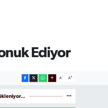
onuk Ediyor
-
+
A
A
ükleniyor...