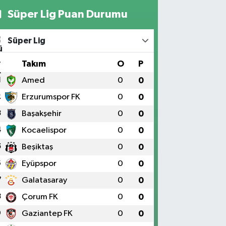
Süper Lig Puan Durumu
Süper Lig
#
Takım
O
P
1
Amed
0
0
2
Erzurumspor FK
0
0
3
Başakşehir
0
0
4
Kocaelispor
0
0
5
Beşiktaş
0
0
6
Eyüpspor
0
0
7
Galatasaray
0
0
8
Çorum FK
0
0
9
Gaziantep FK
0
0