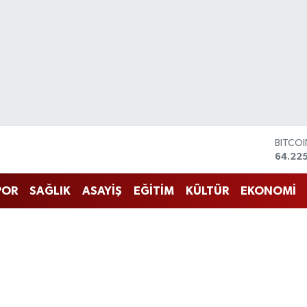
BITCO
64.225
DOLA
47,714
EURO
55,03
POR
SAĞLIK
ASAYİŞ
EĞİTİM
KÜLTÜR
EKONOMİ
STERLİ
64,24
GRAM 
6510.
BİST1
13.799