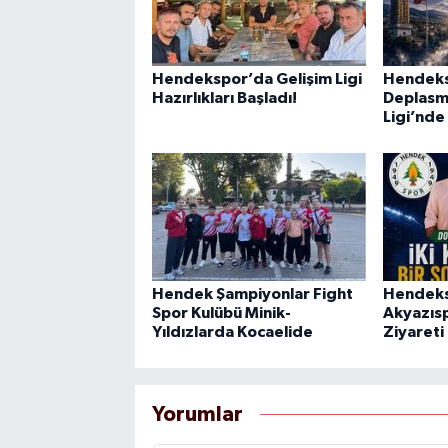
Hendekspor’da Gelişim Ligi
Hendeks
Hazırlıkları Başladı!
Deplasma
Ligi’nde
Hendek Şampiyonlar Fight
Hendeks
Spor Kulübü Minik-
Akyazısp
Yıldızlarda Kocaelide
Ziyareti
Yorumlar