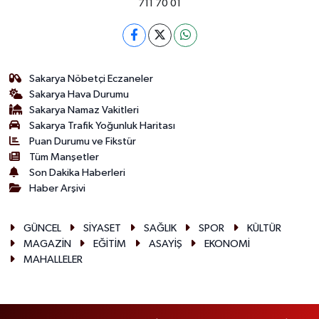
711 70 01
Sakarya Nöbetçi Eczaneler
Sakarya Hava Durumu
Sakarya Namaz Vakitleri
Sakarya Trafik Yoğunluk Haritası
Puan Durumu ve Fikstür
Tüm Manşetler
Son Dakika Haberleri
Haber Arşivi
GÜNCEL
SİYASET
SAĞLIK
SPOR
KÜLTÜR
MAGAZİN
EĞİTİM
ASAYİŞ
EKONOMİ
MAHALLELER