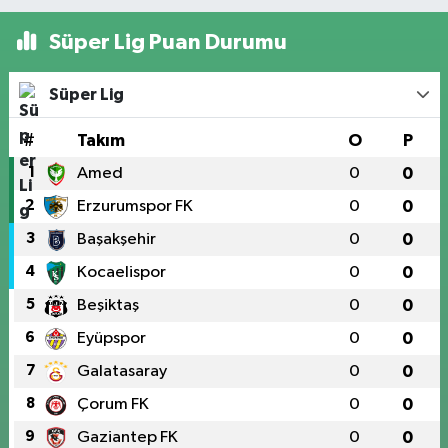
Süper Lig Puan Durumu
Süper Lig
#
Takım
O
P
1
Amed
0
0
2
Erzurumspor FK
0
0
3
Başakşehir
0
0
4
Kocaelispor
0
0
5
Beşiktaş
0
0
6
Eyüpspor
0
0
7
Galatasaray
0
0
8
Çorum FK
0
0
9
Gaziantep FK
0
0