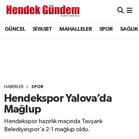
Sakarya Nöbetçi Eczaneler
GÜNCEL
SİYASET
MAHALLELER
SPOR
SAĞLIK
Sakarya Hava Durumu
Sakarya Namaz Vakitleri
Sakarya Trafik Yoğunluk Haritası
Süper Lig Puan Durumu ve Fikstür
HABERLER
SPOR
Hendekspor Yalova’da
Tüm Manşetler
Mağlup
Son Dakika Haberleri
Hendekspor hazırlık maçında Tavşanlı
Belediyespor’a 2-1 mağlup oldu.
Haber Arşivi