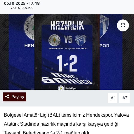
05.10.2025 - 17:48
YAYINLANMA
Paylaş
-
+
A
A
Bölgesel Amatör Lig (BAL) temsilcimiz Hendekspor, Yalova
Atatürk Stadında hazırlık maçında karşı karşıya geldiği
Tavşanlı Belediyespor’a 2-1 mağlup oldu.