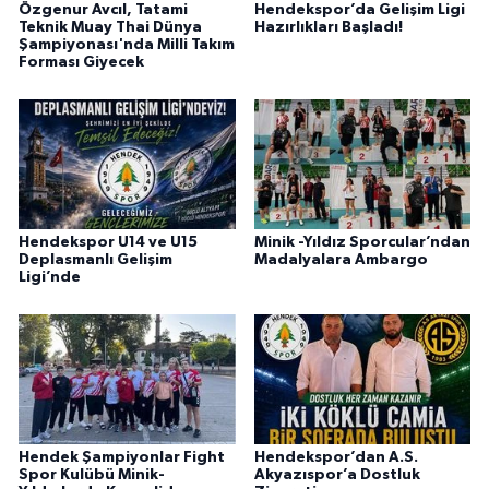
Özgenur Avcıl, Tatami
Hendekspor’da Gelişim Ligi
Teknik Muay Thai Dünya
Hazırlıkları Başladı!
Şampiyonası'nda Milli Takım
Forması Giyecek
Hendekspor U14 ve U15
Minik -Yıldız Sporcular’ndan
Deplasmanlı Gelişim
Madalyalara Ambargo
Ligi’nde
Hendek Şampiyonlar Fight
Hendekspor’dan A.S.
Spor Kulübü Minik-
Akyazıspor’a Dostluk