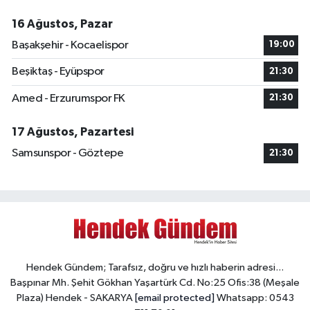
16 Ağustos, Pazar
Başakşehir - Kocaelispor
19:00
Beşiktaş - Eyüpspor
21:30
Amed - Erzurumspor FK
21:30
17 Ağustos, Pazartesi
Samsunspor - Göztepe
21:30
Hendek Gündem; Tarafsız, doğru ve hızlı haberin adresi...
Başpınar Mh. Şehit Gökhan Yaşartürk Cd. No:25 Ofis:38 (Meşale
Plaza) Hendek - SAKARYA
[email protected]
Whatsapp: 0543