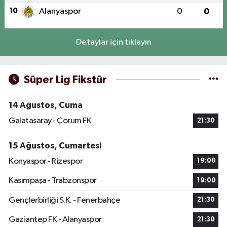
10
Alanyaspor
0
0
Detaylar için tıklayın
Süper Lig Fikstür
14 Ağustos, Cuma
Galatasaray - Çorum FK
21:30
15 Ağustos, Cumartesi
Konyaspor - Rizespor
19:00
Kasımpaşa - Trabzonspor
19:00
Gençlerbirliği S.K. - Fenerbahçe
21:30
Gaziantep FK - Alanyaspor
21:30