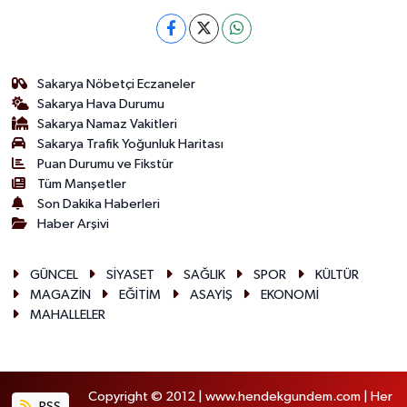
Sakarya Nöbetçi Eczaneler
Sakarya Hava Durumu
Sakarya Namaz Vakitleri
Sakarya Trafik Yoğunluk Haritası
Puan Durumu ve Fikstür
Tüm Manşetler
Son Dakika Haberleri
Haber Arşivi
GÜNCEL
SİYASET
SAĞLIK
SPOR
KÜLTÜR
MAGAZİN
EĞİTİM
ASAYİŞ
EKONOMİ
MAHALLELER
Copyright © 2012 | www.hendekgundem.com | Her
RSS