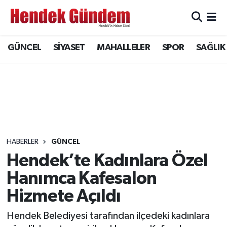
Sakarya Nöbetçi Eczaneler
GÜNCEL
SİYASET
MAHALLELER
SPOR
SAĞLIK
Sakarya Hava Durumu
Sakarya Namaz Vakitleri
Sakarya Trafik Yoğunluk Haritası
Süper Lig Puan Durumu ve Fikstür
HABERLER
GÜNCEL
Hendek’te Kadınlara Özel
Tüm Manşetler
Hanımca Kafesalon
Hizmete Açıldı
Son Dakika Haberleri
Hendek Belediyesi tarafından ilçedeki kadınlara
Haber Arşivi