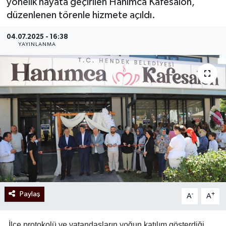
yönelik hayata geçirilen Hanımca Kafesalon,
düzenlenen törenle hizmete açıldı.
04.07.2025 - 16:38
YAYINLANMA
Paylaş
-
+
A
A
İlçe protokolü ve vatandaşların yoğun katılım gösterdiği