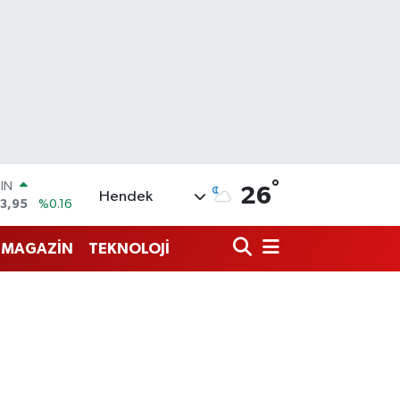
°
OIN
26
Hendek
3,95
%0.16
R
704
%0
MAGAZİN
TEKNOLOJİ
406
%-0.08
İN
43
%0
 ALTIN
.87
%0.12
00
9
%70