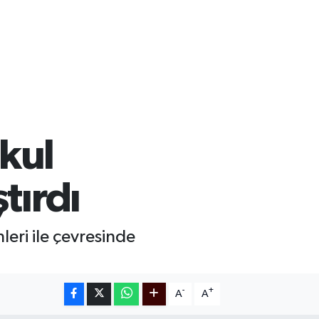
kul
tırdı
leri ile çevresinde
-
+
A
A