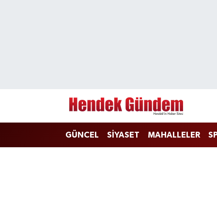
Sakarya Nöbetçi Eczaneler
Sakarya Hava Durumu
Sakarya Namaz Vakitleri
Sakarya Trafik Yoğunluk Haritası
GÜNCEL
SİYASET
MAHALLELER
S
Süper Lig Puan Durumu ve Fikstür
Tüm Manşetler
Son Dakika Haberleri
Haber Arşivi