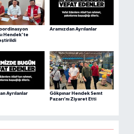
Koordinasyon
Aramızdan Ayrılanlar
sı Hendek’te
ştirildi
n Ayrılanlar
Gökpınar Hendek Semt
Pazarı’nı Ziyaret Etti