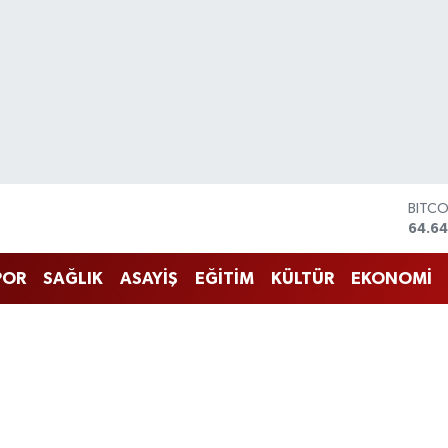
BITC
64.64
DOLA
47,6
POR
SAĞLIK
ASAYİŞ
EĞİTİM
KÜLTÜR
EKONOMİ
EURO
55,0
STERL
64,21
GRAM
6500
BİST1
13.79