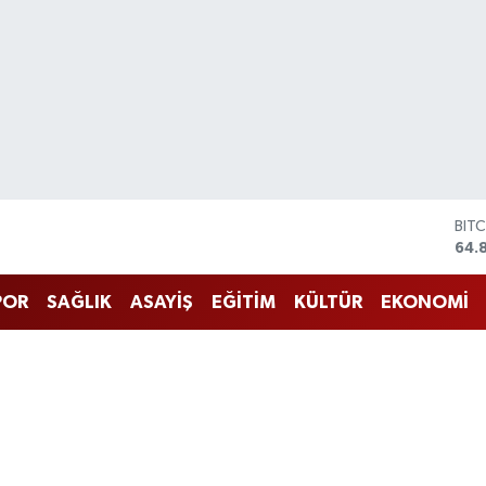
DO
47,
EU
55,
POR
SAĞLIK
ASAYİŞ
EĞİTİM
KÜLTÜR
EKONOMİ
STE
64,
GRA
666
BİS
13.
BIT
64.