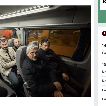
1
1
Ga
1
Ko
Ka
Ge
Ga