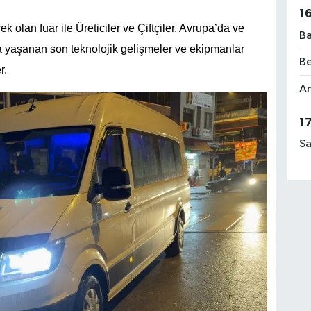
1
 olan fuar ile Üreticiler ve Çiftçiler, Avrupa’da ve
Ba
yaşanan son teknolojik gelişmeler ve ekipmanlar
Be
r.
Am
1
Sa