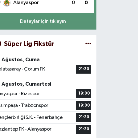
0
Alanyaspor
0
0
Detaylar için tıklayın
Süper Lig Fikstür
4 Ağustos, Cuma
latasaray - Çorum FK
21:30
5 Ağustos, Cumartesi
nyaspor - Rizespor
19:00
sımpaşa - Trabzonspor
19:00
nçlerbirliği S.K. - Fenerbahçe
21:30
ziantep FK - Alanyaspor
21:30