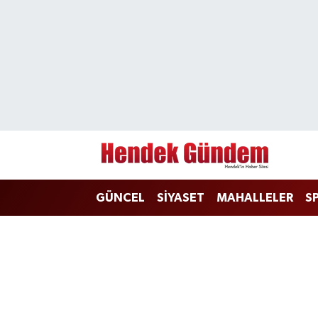
Sakarya Nöbetçi Eczaneler
Sakarya Hava Durumu
Sakarya Namaz Vakitleri
Sakarya Trafik Yoğunluk Haritası
GÜNCEL
SİYASET
MAHALLELER
S
Süper Lig Puan Durumu ve Fikstür
Tüm Manşetler
Son Dakika Haberleri
Haber Arşivi