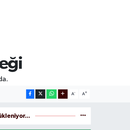
teği
da.
-
+
A
A
ükleniyor...