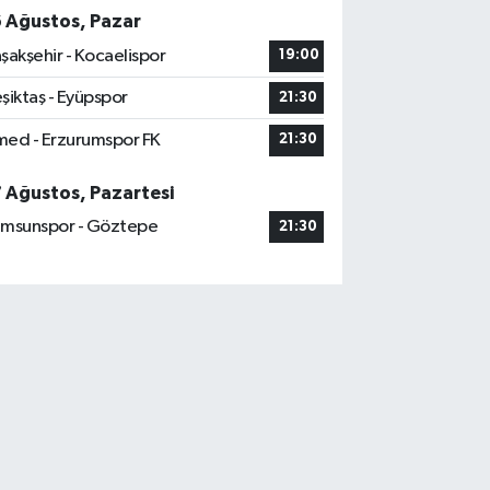
6 Ağustos, Pazar
şakşehir - Kocaelispor
19:00
şiktaş - Eyüpspor
21:30
ed - Erzurumspor FK
21:30
7 Ağustos, Pazartesi
msunspor - Göztepe
21:30