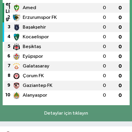
1
Amed
0
0
2
Erzurumspor FK
0
0
3
Başakşehir
0
0
4
Kocaelispor
0
0
5
Beşiktaş
0
0
6
Eyüpspor
0
0
7
Galatasaray
0
0
8
Çorum FK
0
0
9
Gaziantep FK
0
0
10
Alanyaspor
0
0
Detaylar için tıklayın