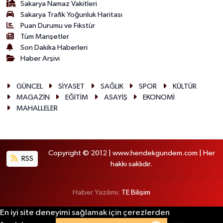
Sakarya Namaz Vakitleri
Sakarya Trafik Yoğunluk Haritası
Puan Durumu ve Fikstür
Tüm Manşetler
Son Dakika Haberleri
Haber Arşivi
GÜNCEL
SİYASET
SAĞLIK
SPOR
KÜLTÜR
MAGAZİN
EĞİTİM
ASAYİŞ
EKONOMİ
MAHALLELER
Copyright © 2012 | www.hendekgundem.com | Her
RSS
hakkı saklıdır.
Haber Yazılımı:
TE Bilişim
En iyi site deneyimi sağlamak için çerezlerden