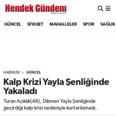
Sakarya Nöbetçi Eczaneler
GÜNCEL
SİYASET
MAHALLELER
SPOR
SAĞLIK
Sakarya Hava Durumu
Sakarya Namaz Vakitleri
Sakarya Trafik Yoğunluk Haritası
Süper Lig Puan Durumu ve Fikstür
HABERLER
GÜNCEL
Kalp Krizi Yayla Şenliğinde
Tüm Manşetler
Yakaladı
Son Dakika Haberleri
Turan Açıklık(48), Dikmen Yayla Şenliğinde
geçirdiği kalp krizi nedeniyle kurtarılamadı.
Haber Arşivi