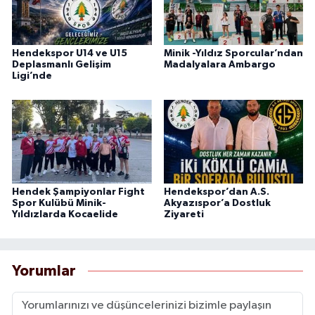
Hendekspor U14 ve U15
Minik -Yıldız Sporcular’ndan
Deplasmanlı Gelişim
Madalyalara Ambargo
Ligi’nde
Hendek Şampiyonlar Fight
Hendekspor’dan A.S.
Spor Kulübü Minik-
Akyazıspor’a Dostluk
Yıldızlarda Kocaelide
Ziyareti
Yorumlar