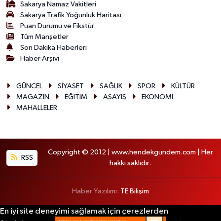
Sakarya Namaz Vakitleri
Sakarya Trafik Yoğunluk Haritası
Puan Durumu ve Fikstür
Tüm Manşetler
Son Dakika Haberleri
Haber Arşivi
GÜNCEL
SİYASET
SAĞLIK
SPOR
KÜLTÜR
MAGAZİN
EĞİTİM
ASAYİŞ
EKONOMİ
MAHALLELER
Copyright © 2012 | www.hendekgundem.com | Her
RSS
hakkı saklıdır.
Haber Yazılımı:
TE Bilişim
En iyi site deneyimi sağlamak için çerezlerden