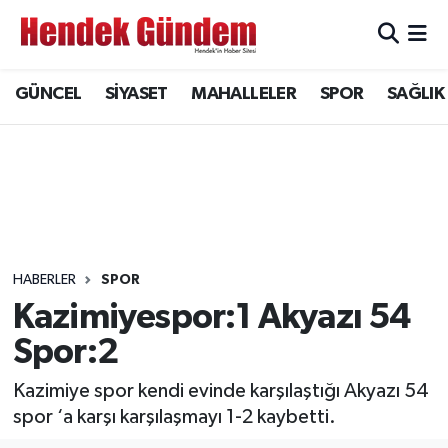
Sakarya Nöbetçi Eczaneler
GÜNCEL
SİYASET
MAHALLELER
SPOR
SAĞLIK
Sakarya Hava Durumu
Sakarya Namaz Vakitleri
Sakarya Trafik Yoğunluk Haritası
Süper Lig Puan Durumu ve Fikstür
HABERLER
SPOR
Kazimiyespor:1 Akyazı 54
Tüm Manşetler
Spor:2
Son Dakika Haberleri
Kazimiye spor kendi evinde karşılaştığı Akyazı 54
spor ‘a karşı karşılaşmayı 1-2 kaybetti.
Haber Arşivi