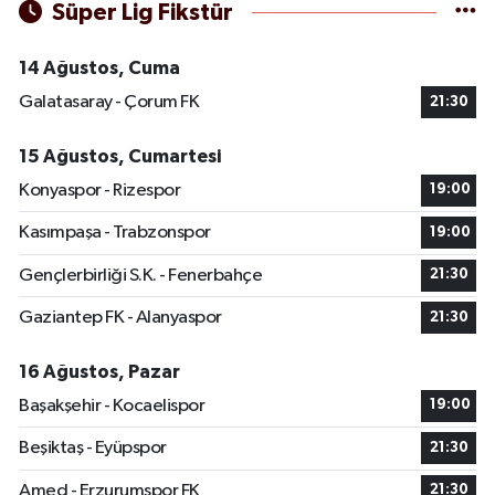
Süper Lig Fikstür
14 Ağustos, Cuma
Galatasaray - Çorum FK
21:30
15 Ağustos, Cumartesi
Konyaspor - Rizespor
19:00
Kasımpaşa - Trabzonspor
19:00
Gençlerbirliği S.K. - Fenerbahçe
21:30
Gaziantep FK - Alanyaspor
21:30
16 Ağustos, Pazar
Başakşehir - Kocaelispor
19:00
Beşiktaş - Eyüpspor
21:30
Amed - Erzurumspor FK
21:30