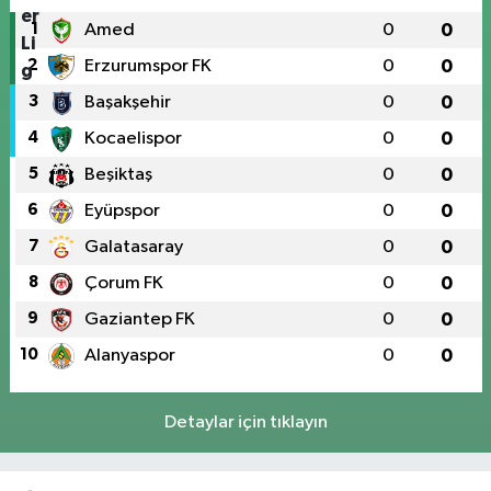
1
Amed
0
0
2
Erzurumspor FK
0
0
3
Başakşehir
0
0
4
Kocaelispor
0
0
5
Beşiktaş
0
0
6
Eyüpspor
0
0
7
Galatasaray
0
0
8
Çorum FK
0
0
9
Gaziantep FK
0
0
10
Alanyaspor
0
0
Detaylar için tıklayın