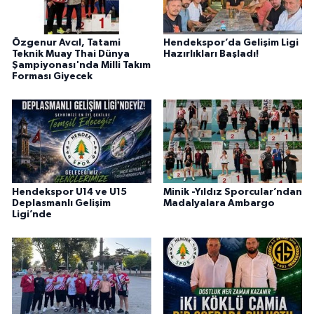
Özgenur Avcıl, Tatami
Hendekspor’da Gelişim Ligi
Teknik Muay Thai Dünya
Hazırlıkları Başladı!
Şampiyonası'nda Milli Takım
Forması Giyecek
Hendekspor U14 ve U15
Minik -Yıldız Sporcular’ndan
Deplasmanlı Gelişim
Madalyalara Ambargo
Ligi’nde