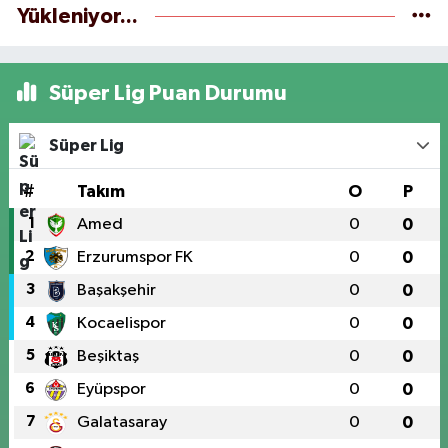
Yükleniyor...
Süper Lig Puan Durumu
Süper Lig
#
Takım
O
P
1
Amed
0
0
2
Erzurumspor FK
0
0
3
Başakşehir
0
0
4
Kocaelispor
0
0
5
Beşiktaş
0
0
6
Eyüpspor
0
0
7
Galatasaray
0
0