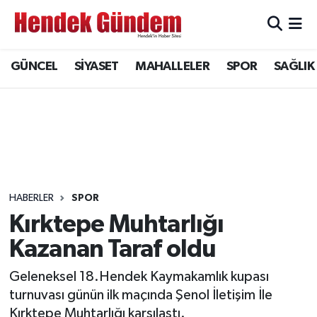
Sakarya Nöbetçi Eczaneler
GÜNCEL
SİYASET
MAHALLELER
SPOR
SAĞLIK
Sakarya Hava Durumu
Sakarya Namaz Vakitleri
Sakarya Trafik Yoğunluk Haritası
Süper Lig Puan Durumu ve Fikstür
HABERLER
SPOR
Kırktepe Muhtarlığı
Tüm Manşetler
Kazanan Taraf oldu
Son Dakika Haberleri
Geleneksel 18.Hendek Kaymakamlık kupası
turnuvası günün ilk maçında Şenol İletişim İle
Haber Arşivi
Kırktepe Muhtarlığı karşılaştı.