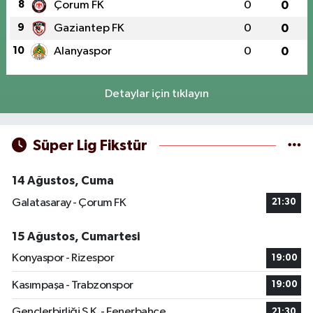
8
Çorum FK
0
0
9
Gaziantep FK
0
0
10
Alanyaspor
0
0
Detaylar için tıklayın
Süper Lig Fikstür
14 Ağustos, Cuma
Galatasaray - Çorum FK
21:30
15 Ağustos, Cumartesi
Konyaspor - Rizespor
19:00
Kasımpaşa - Trabzonspor
19:00
Gençlerbirliği S.K. - Fenerbahçe
21:30