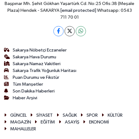
Başpınar Mh. Şehit Gökhan Yaşartürk Cd. No:25 Ofis:38 (Meşale
Plaza) Hendek - SAKARYA
[email protected]
Whatsapp: 0543
711 70 01
Sakarya Nöbetçi Eczaneler
Sakarya Hava Durumu
Sakarya Namaz Vakitleri
Sakarya Trafik Yoğunluk Haritası
Puan Durumu ve Fikstür
Tüm Manşetler
Son Dakika Haberleri
Haber Arşivi
GÜNCEL
SİYASET
SAĞLIK
SPOR
KÜLTÜR
MAGAZİN
EĞİTİM
ASAYİŞ
EKONOMİ
MAHALLELER