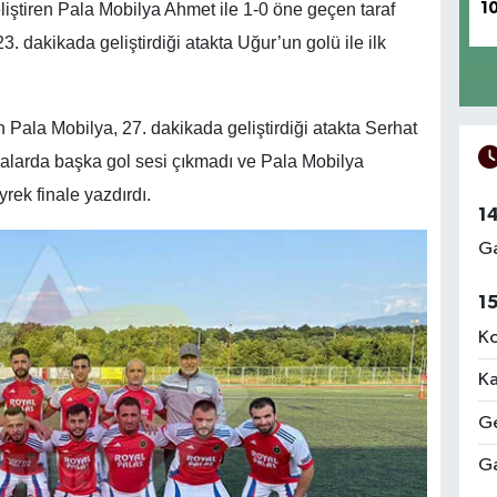
1
iştiren Pala Mobilya Ahmet ile 1-0 öne geçen taraf
. dakikada geliştirdiği atakta Uğur’un golü ile ilk
n Pala Mobilya, 27. dakikada geliştirdiği atakta Serhat
kalarda başka gol sesi çıkmadı ve Pala Mobilya
yrek finale yazdırdı.
1
Ga
1
Ko
Ka
Ge
Ga