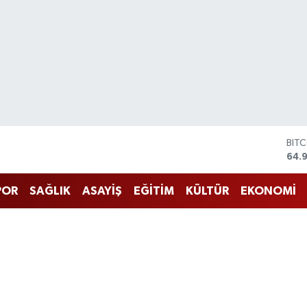
DOL
47,
EUR
55,
POR
SAĞLIK
ASAYİŞ
EĞİTİM
KÜLTÜR
EKONOMİ
STE
64,
GRA
666
BİS
13.
BIT
64.