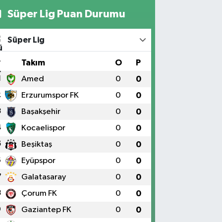
Süper Lig Puan Durumu
Süper Lig
#
Takım
O
P
1
Amed
0
0
2
Erzurumspor FK
0
0
3
Başakşehir
0
0
4
Kocaelispor
0
0
5
Beşiktaş
0
0
6
Eyüpspor
0
0
7
Galatasaray
0
0
8
Çorum FK
0
0
9
Gaziantep FK
0
0