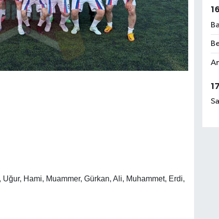
1
Ba
Be
Am
1
Sa
., Uğur, Hami, Muammer, Gürkan, Ali, Muhammet, Erdi,