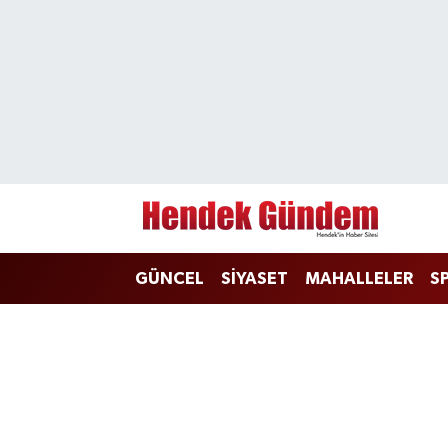
Sakarya Nöbetçi Eczaneler
Sakarya Hava Durumu
Sakarya Namaz Vakitleri
Sakarya Trafik Yoğunluk Haritası
GÜNCEL
SİYASET
MAHALLELER
S
Süper Lig Puan Durumu ve Fikstür
Tüm Manşetler
Son Dakika Haberleri
Haber Arşivi