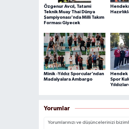
Özgenur Avcıl, Tatami
Hendeksp
Teknik Muay Thai Dünya
Hazırlıkl
Şampiyonası'nda Milli Takım
Forması Giyecek
Minik -Yıldız Sporcular’ndan
Hendek 
Madalyalara Ambargo
Spor Kul
Yıldızla
Yorumlar