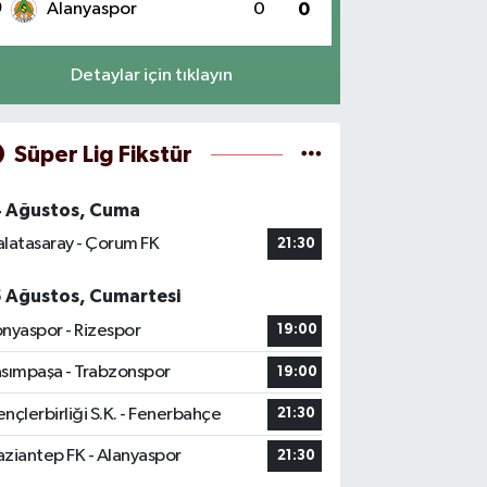
0
Alanyaspor
0
0
Detaylar için tıklayın
Süper Lig Fikstür
4 Ağustos, Cuma
latasaray - Çorum FK
21:30
5 Ağustos, Cumartesi
nyaspor - Rizespor
19:00
sımpaşa - Trabzonspor
19:00
nçlerbirliği S.K. - Fenerbahçe
21:30
ziantep FK - Alanyaspor
21:30