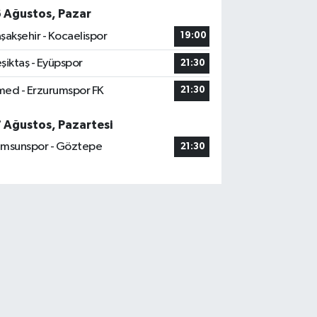
6 Ağustos, Pazar
şakşehir - Kocaelispor
19:00
şiktaş - Eyüpspor
21:30
ed - Erzurumspor FK
21:30
7 Ağustos, Pazartesi
msunspor - Göztepe
21:30