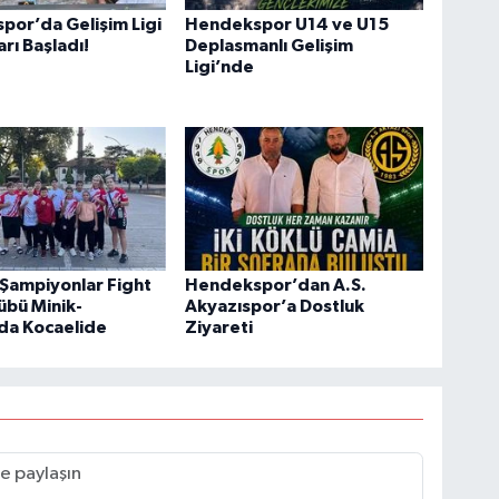
or’da Gelişim Ligi
Hendekspor U14 ve U15
arı Başladı!
Deplasmanlı Gelişim
Ligi’nde
Şampiyonlar Fight
Hendekspor’dan A.S.
übü Minik-
Akyazıspor’a Dostluk
rda Kocaelide
Ziyareti