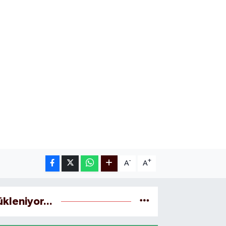
-
+
A
A
ükleniyor...