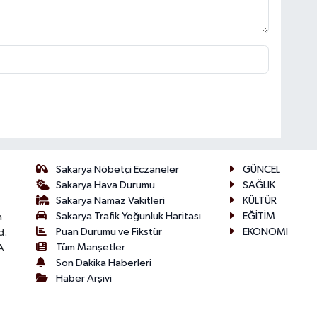
Sakarya Nöbetçi Eczaneler
GÜNCEL
Sakarya Hava Durumu
SAĞLIK
Sakarya Namaz Vakitleri
KÜLTÜR
Sakarya Trafik Yoğunluk Haritası
EĞİTİM
n
Puan Durumu ve Fikstür
EKONOMİ
d.
Tüm Manşetler
A
Son Dakika Haberleri
Haber Arşivi