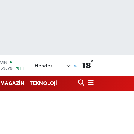
°
AR
18
Hendek
7436
%0.18
O
2510
%0.32
MAGAZİN
TEKNOLOJİ
RLİN
4811
%0.38
M ALTIN
0.55
%0.03
T100
779
%-14
COIN
959,79
%1.11