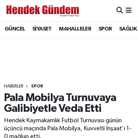
Sakarya Nöbetçi Eczaneler
GÜNCEL
SİYASET
MAHALLELER
SPOR
SAĞLIK
Sakarya Hava Durumu
Sakarya Namaz Vakitleri
Sakarya Trafik Yoğunluk Haritası
Süper Lig Puan Durumu ve Fikstür
HABERLER
SPOR
Pala Mobilya Turnuvaya
Tüm Manşetler
Galibiyetle Veda Etti
Son Dakika Haberleri
Hendek Kaymakamlık Futbol Turnuvası günün
üçüncü maçında Pala Mobilya, Kuvvetli İnşaat’ı 1-
Haber Arşivi
0 mağlup etti.