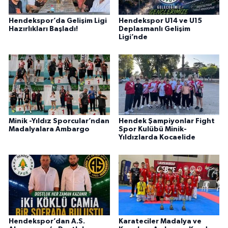
Hendekspor’da Gelişim Ligi
Hendekspor U14 ve U15
Hazırlıkları Başladı!
Deplasmanlı Gelişim
Ligi’nde
Minik -Yıldız Sporcular’ndan
Hendek Şampiyonlar Fight
Madalyalara Ambargo
Spor Kulübü Minik-
Yıldızlarda Kocaelide
Hendekspor’dan A.S.
Karateciler Madalya ve