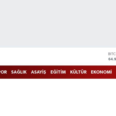
BIT
64.
DOL
47,
EUR
POR
SAĞLIK
ASAYİŞ
EĞİTİM
KÜLTÜR
EKONOMİ
55,
STE
64,
GRA
666
BİS
13.