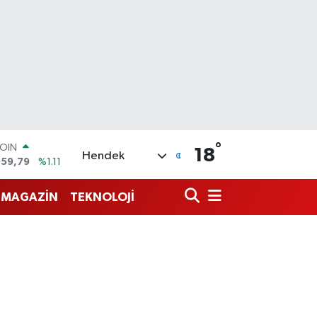
COIN
959,79
%1.11
°
18
AR
Hendek
7436
%0.18
O
MAGAZİN
TEKNOLOJİ
2510
%0.32
RLİN
4811
%0.38
M ALTIN
0.55
%0.03
T100
779
%-14