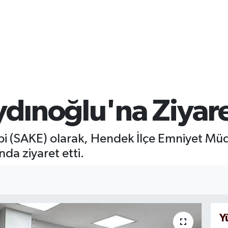
dınoğlu'na Ziyar
i (SAKE) olarak, Hendek İlçe Emniyet Mü
a ziyaret etti.
Y