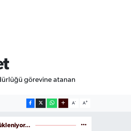
et
dürlüğü görevine atanan
-
+
A
A
ükleniyor...