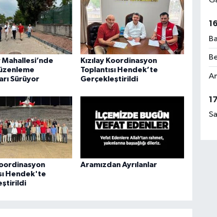
Ga
1
Ba
Be
 Mahallesi’nde
Kızılay Koordinasyon
üzenleme
Toplantısı Hendek’te
Am
arı Sürüyor
Gerçekleştirildi
1
Sa
Koordinasyon
Aramızdan Ayrılanlar
sı Hendek'te
ştirildi