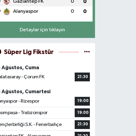
9
Gaziantep FK
0
0
0
Alanyaspor
0
0
Detaylar için tıklayın
Süper Lig Fikstür
4 Ağustos, Cuma
latasaray - Çorum FK
21:30
5 Ağustos, Cumartesi
nyaspor - Rizespor
19:00
sımpaşa - Trabzonspor
19:00
nçlerbirliği S.K. - Fenerbahçe
21:30