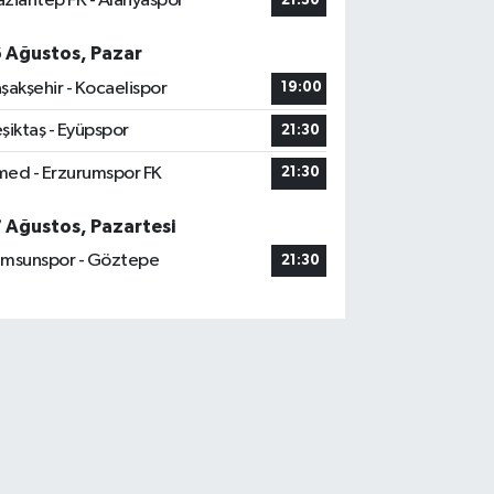
ziantep FK - Alanyaspor
21:30
6 Ağustos, Pazar
şakşehir - Kocaelispor
19:00
şiktaş - Eyüpspor
21:30
ed - Erzurumspor FK
21:30
7 Ağustos, Pazartesi
msunspor - Göztepe
21:30