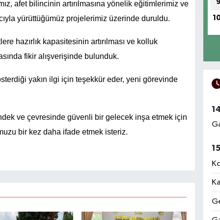
z, afet bilincinin artırılmasına yönelik eğitimlerimiz ve
1
yla yürüttüğümüz projelerimiz üzerinde duruldu.
ere hazırlık kapasitesinin artırılması ve kolluk
tasında fikir alışverişinde bulunduk.
terdiği yakın ilgi için teşekkür eder, yeni görevinde
1
ek ve çevresinde güvenli bir gelecek inşa etmek için
Ga
uzu bir kez daha ifade etmek isteriz.
1
Ko
Ka
Ge