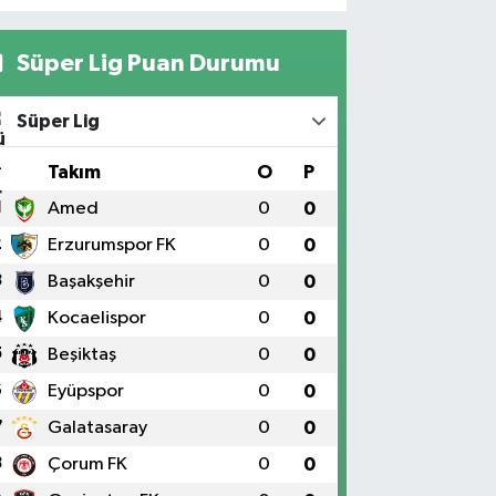
Süper Lig Puan Durumu
Süper Lig
#
Takım
O
P
1
Amed
0
0
2
Erzurumspor FK
0
0
3
Başakşehir
0
0
4
Kocaelispor
0
0
5
Beşiktaş
0
0
6
Eyüpspor
0
0
7
Galatasaray
0
0
8
Çorum FK
0
0