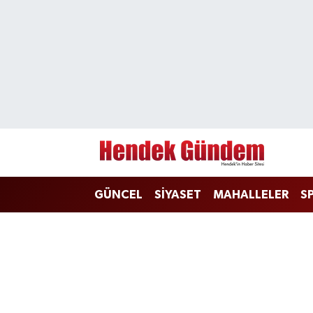
Sakarya Nöbetçi Eczaneler
Sakarya Hava Durumu
Sakarya Namaz Vakitleri
Sakarya Trafik Yoğunluk Haritası
GÜNCEL
SİYASET
MAHALLELER
S
Süper Lig Puan Durumu ve Fikstür
Tüm Manşetler
Son Dakika Haberleri
Haber Arşivi