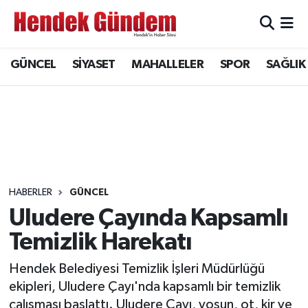
Sakarya Nöbetçi Eczaneler
GÜNCEL
SİYASET
MAHALLELER
SPOR
SAĞLIK
Sakarya Hava Durumu
Sakarya Namaz Vakitleri
Sakarya Trafik Yoğunluk Haritası
Süper Lig Puan Durumu ve Fikstür
HABERLER
GÜNCEL
Uludere Çayında Kapsamlı
Tüm Manşetler
Temizlik Harekatı
Son Dakika Haberleri
Hendek Belediyesi Temizlik İşleri Müdürlüğü
ekipleri, Uludere Çayı'nda kapsamlı bir temizlik
Haber Arşivi
çalışması başlattı. Uludere Çayı, yosun, ot, kir ve