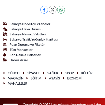
Sakarya Nöbetçi Eczaneler
Sakarya Hava Durumu
Sakarya Namaz Vakitleri
Sakarya Trafik Yoğunluk Haritası
Puan Durumu ve Fikstür
Tüm Manşetler
Son Dakika Haberleri
Haber Arşivi
GÜNCEL
SİYASET
SAĞLIK
SPOR
KÜLTÜR
MAGAZİN
EĞİTİM
ASAYİŞ
EKONOMİ
MAHALLELER
Copyright © 2012 | www.hendekgundem.com | Her