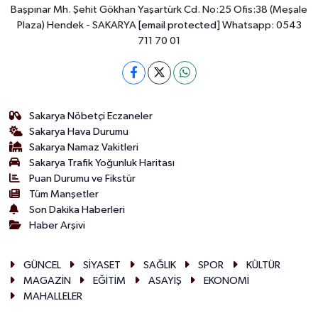
Başpınar Mh. Şehit Gökhan Yaşartürk Cd. No:25 Ofis:38 (Meşale
Plaza) Hendek - SAKARYA
[email protected]
Whatsapp: 0543
711 70 01
Sakarya Nöbetçi Eczaneler
Sakarya Hava Durumu
Sakarya Namaz Vakitleri
Sakarya Trafik Yoğunluk Haritası
Puan Durumu ve Fikstür
Tüm Manşetler
Son Dakika Haberleri
Haber Arşivi
GÜNCEL
SİYASET
SAĞLIK
SPOR
KÜLTÜR
MAGAZİN
EĞİTİM
ASAYİŞ
EKONOMİ
MAHALLELER