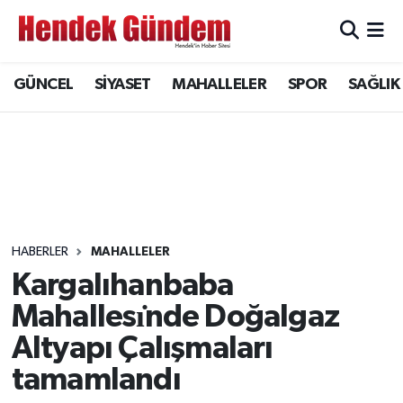
Sakarya Nöbetçi Eczaneler
GÜNCEL
SİYASET
MAHALLELER
SPOR
SAĞLIK
Sakarya Hava Durumu
Sakarya Namaz Vakitleri
Sakarya Trafik Yoğunluk Haritası
Süper Lig Puan Durumu ve Fikstür
HABERLER
MAHALLELER
Kargalıhanbaba
Tüm Manşetler
Mahallesı̇nde Doğalgaz
Altyapı Çalışmaları
Son Dakika Haberleri
tamamlandı
Haber Arşivi