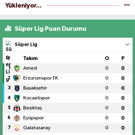
Yükleniyor...
Süper Lig Puan Durumu
Süper Lig
#
Takım
O
P
1
Amed
0
0
2
Erzurumspor FK
0
0
3
Başakşehir
0
0
4
Kocaelispor
0
0
5
Beşiktaş
0
0
6
Eyüpspor
0
0
7
Galatasaray
0
0