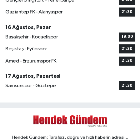
Gençlerbirliği S.K. - Fenerbahçe
Gaziantep FK - Alanyaspor
21:30
16 Ağustos, Pazar
Başakşehir - Kocaelispor
19:00
Beşiktaş - Eyüpspor
21:30
Amed - Erzurumspor FK
21:30
17 Ağustos, Pazartesi
Samsunspor - Göztepe
21:30
Hendek Gündem; Tarafsız, doğru ve hızlı haberin adresi...