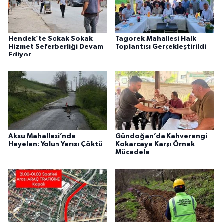
Hendek’te Sokak Sokak
Tagorek Mahallesi Halk
Hizmet Seferberliği Devam
Toplantısı Gerçekleştirildi
Ediyor
Aksu Mahallesi’nde
Gündoğan’da Kahverengi
Heyelan: Yolun Yarısı Çöktü
Kokarcaya Karşı Örnek
Mücadele