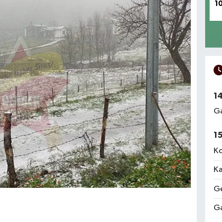
1
1
Ga
1
Ko
Ka
Ge
Ga