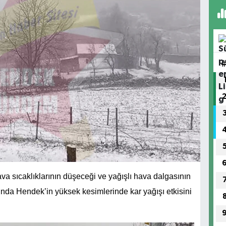
a sıcaklıklarının düşeceği ve yağışlı hava dalgasının
ında Hendek’in yüksek kesimlerinde kar yağışı etkisini