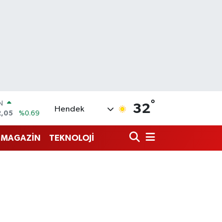
°
R
32
Hendek
06
%0.06
50
%0.02
MAGAZİN
TEKNOLOJİ
N
98
%0.2
ALTIN
4
%0.32
0
%48
IN
2,05
%0.69