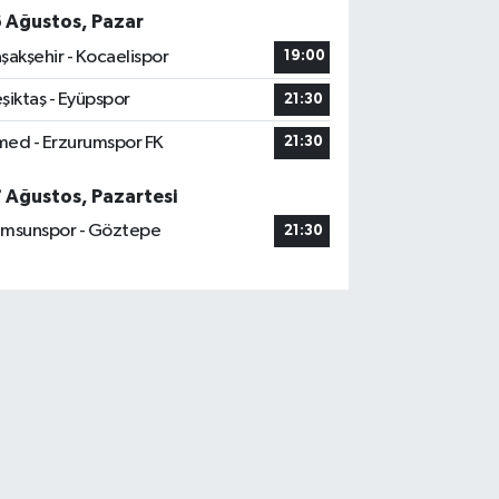
6 Ağustos, Pazar
şakşehir - Kocaelispor
19:00
şiktaş - Eyüpspor
21:30
ed - Erzurumspor FK
21:30
7 Ağustos, Pazartesi
msunspor - Göztepe
21:30