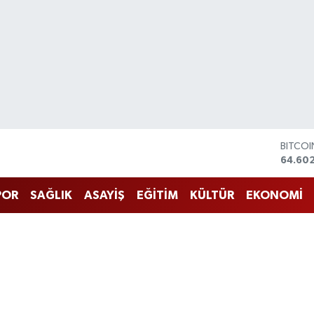
DOLA
47,60
EURO
55,02
POR
SAĞLIK
ASAYİŞ
EĞİTİM
KÜLTÜR
EKONOMİ
STERLİ
64,23
GRAM 
6513.9
BİST10
13.768
BITCO
64.60