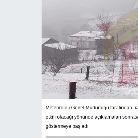
Meteoroloji Genel Müdürlüğü tarafından hav
etkili olacağı yönünde açıklamaları sonras
göstermeye başladı.