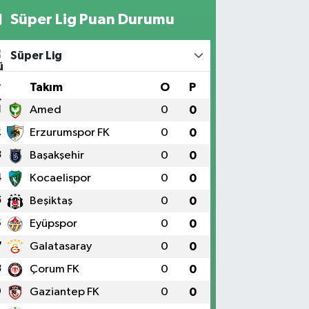
Süper Lig Puan Durumu
Süper Lig
#
Takım
O
P
1
Amed
0
0
2
Erzurumspor FK
0
0
3
Başakşehir
0
0
4
Kocaelispor
0
0
5
Beşiktaş
0
0
6
Eyüpspor
0
0
7
Galatasaray
0
0
8
Çorum FK
0
0
9
Gaziantep FK
0
0