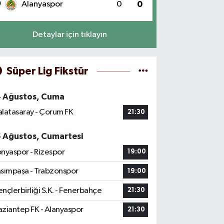
0
Alanyaspor
0
0
Detaylar için tıklayın
Süper Lig Fikstür
4 Ağustos, Cuma
latasaray - Çorum FK
21:30
5 Ağustos, Cumartesi
nyaspor - Rizespor
19:00
sımpaşa - Trabzonspor
19:00
nçlerbirliği S.K. - Fenerbahçe
21:30
ziantep FK - Alanyaspor
21:30