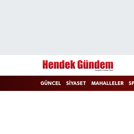
Sakarya Nöbetçi Eczaneler
Sakarya Hava Durumu
Sakarya Namaz Vakitleri
Sakarya Trafik Yoğunluk Haritası
GÜNCEL
SİYASET
MAHALLELER
S
Süper Lig Puan Durumu ve Fikstür
Tüm Manşetler
Son Dakika Haberleri
Haber Arşivi