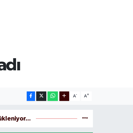
adı
-
+
A
A
ükleniyor...