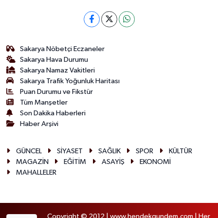
Sakarya Nöbetçi Eczaneler
Sakarya Hava Durumu
Sakarya Namaz Vakitleri
Sakarya Trafik Yoğunluk Haritası
Puan Durumu ve Fikstür
Tüm Manşetler
Son Dakika Haberleri
Haber Arşivi
GÜNCEL
SİYASET
SAĞLIK
SPOR
KÜLTÜR
MAGAZİN
EĞİTİM
ASAYİŞ
EKONOMİ
MAHALLELER
Copyright © 2012 | www.hendekgundem.com | Her