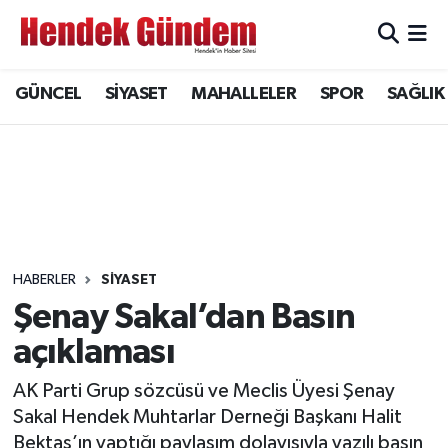
Sakarya Nöbetçi Eczaneler
GÜNCEL
SİYASET
MAHALLELER
SPOR
SAĞLIK
Sakarya Hava Durumu
Sakarya Namaz Vakitleri
Sakarya Trafik Yoğunluk Haritası
Süper Lig Puan Durumu ve Fikstür
HABERLER
SİYASET
Şenay Sakal’dan Basın
Tüm Manşetler
açıklaması
Son Dakika Haberleri
AK Parti Grup sözcüsü ve Meclis Üyesi Şenay
Sakal Hendek Muhtarlar Derneği Başkanı Halit
Haber Arşivi
Bektaş’ın yaptığı paylaşım dolayısıyla yazılı basın