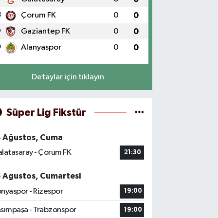
8
Çorum FK
0
0
9
Gaziantep FK
0
0
0
Alanyaspor
0
0
Detaylar için tıklayın
Süper Lig Fikstür
4 Ağustos, Cuma
latasaray - Çorum FK
21:30
5 Ağustos, Cumartesi
nyaspor - Rizespor
19:00
sımpaşa - Trabzonspor
19:00