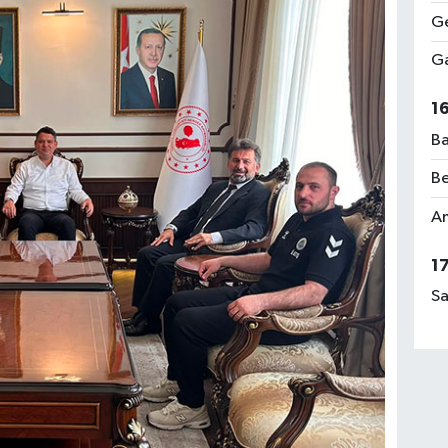
Ge
Ga
1
Ba
Be
Am
1
Sa