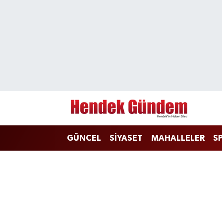
Sakarya Nöbetçi Eczaneler
Sakarya Hava Durumu
Sakarya Namaz Vakitleri
Sakarya Trafik Yoğunluk Haritası
GÜNCEL
SİYASET
MAHALLELER
S
Süper Lig Puan Durumu ve Fikstür
Tüm Manşetler
Son Dakika Haberleri
Haber Arşivi