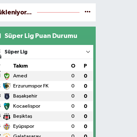
ükleniyor...
Süper Lig Puan Durumu
Süper Lig
#
Takım
O
P
1
Amed
0
0
2
Erzurumspor FK
0
0
3
Başakşehir
0
0
4
Kocaelispor
0
0
5
Beşiktaş
0
0
6
Eyüpspor
0
0
7
Galatasaray
0
0