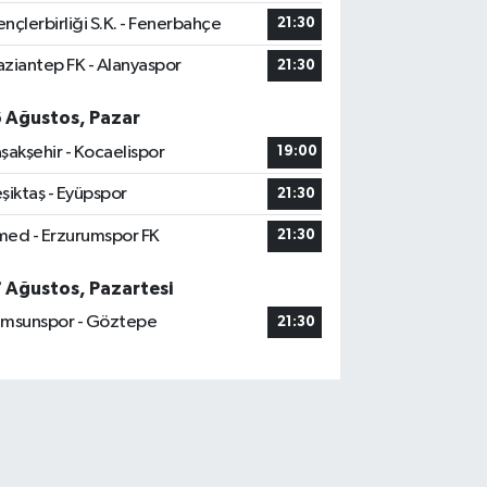
nçlerbirliği S.K. - Fenerbahçe
21:30
ziantep FK - Alanyaspor
21:30
6 Ağustos, Pazar
şakşehir - Kocaelispor
19:00
şiktaş - Eyüpspor
21:30
ed - Erzurumspor FK
21:30
7 Ağustos, Pazartesi
msunspor - Göztepe
21:30