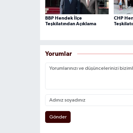
BBP Hendek İlçe
CHP Hen
Teşkilatından Açıklama
Teşkilatı
Yorumlar
Gönder