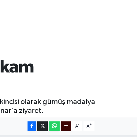
akam
kincisi olarak gümüş madalya
ar’a ziyaret.
-
+
A
A