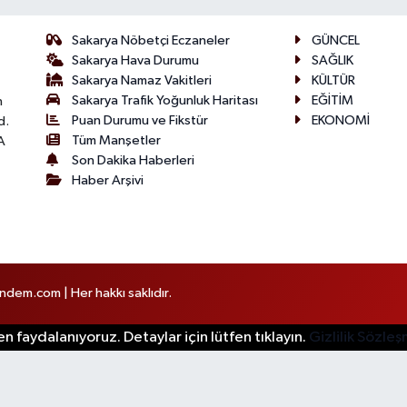
Sakarya Nöbetçi Eczaneler
GÜNCEL
Sakarya Hava Durumu
SAĞLIK
Sakarya Namaz Vakitleri
KÜLTÜR
Sakarya Trafik Yoğunluk Haritası
EĞİTİM
n
Puan Durumu ve Fikstür
EKONOMİ
d.
Tüm Manşetler
A
Son Dakika Haberleri
Haber Arşivi
em.com | Her hakkı saklıdır.
n faydalanıyoruz. Detaylar için lütfen tıklayın.
Gizlilik Sözle