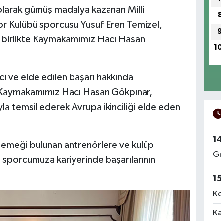
olarak gümüş madalya kazanan Milli
r Kulübü sporcusu Yusuf Eren Temizel,
le birlikte Kaymakamımız Hacı Hasan
1
i ve elde edilen başarı hakkında
 Kaymakamımız Hacı Hasan Gökpınar,
yla temsil ederek Avrupa ikinciliği elde eden
1
emeği bulunan antrenörlere ve kulüp
Ga
i sporcumuza kariyerinde başarılarının
1
Ko
Ka