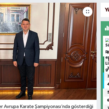
Y
er Avrupa Karate Şampiyonası’nda gösterdiği