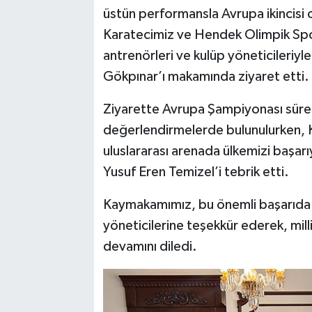
üstün performansla Avrupa ikincisi 
Karatecimiz ve Hendek Olimpik Spo
antrenörleri ve kulüp yöneticileriy
Gökpınar’ı makamında ziyaret etti.
Ziyarette Avrupa Şampiyonası sürec
değerlendirmelerde bulunulurken,
uluslararası arenada ülkemizi başarı
Yusuf Eren Temizel’i tebrik etti.
Kaymakamımız, bu önemli başarıda 
yöneticilerine teşekkür ederek, mill
devamını diledi.