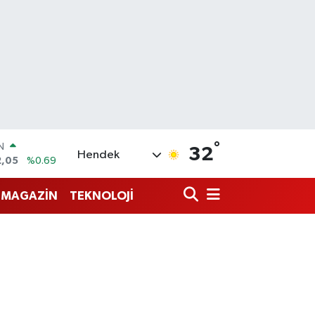
°
R
32
Hendek
86
%0.06
00
%0.1
MAGAZİN
TEKNOLOJİ
N
38
%0.21
ALTIN
4
%0.32
0
%48
IN
2,05
%0.69