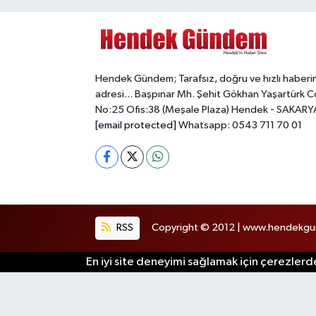
Hendek Gündem; Tarafsız, doğru ve hızlı haberi
adresi... Başpınar Mh. Şehit Gökhan Yaşartürk C
No:25 Ofis:38 (Meşale Plaza) Hendek - SAKARY
[email protected]
Whatsapp: 0543 711 70 01
RSS
Copyright © 2012 | www.hendekgund
En iyi site deneyimi sağlamak için çerezlerde