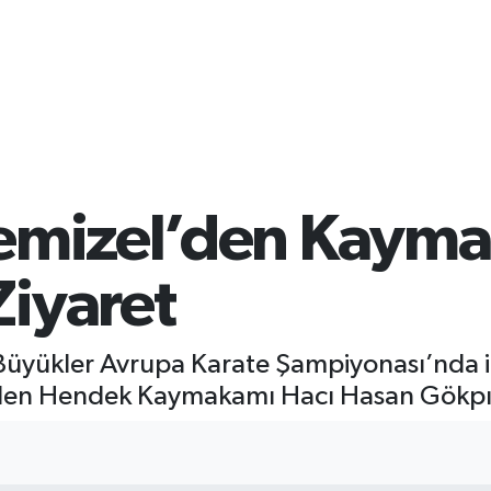
Temizel’den Kaym
Ziyaret
üyükler Avrupa Karate Şampiyonası’nda i
den Hendek Kaymakamı Hacı Hasan Gökpın