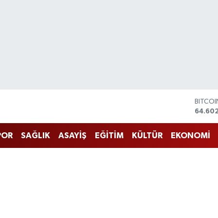
DOLA
47,59
EURO
55,07
POR
SAĞLIK
ASAYİŞ
EĞİTİM
KÜLTÜR
EKONOMİ
STERLİ
64,24
GRAM 
6513.9
BİST10
13.768
BITCO
64.60