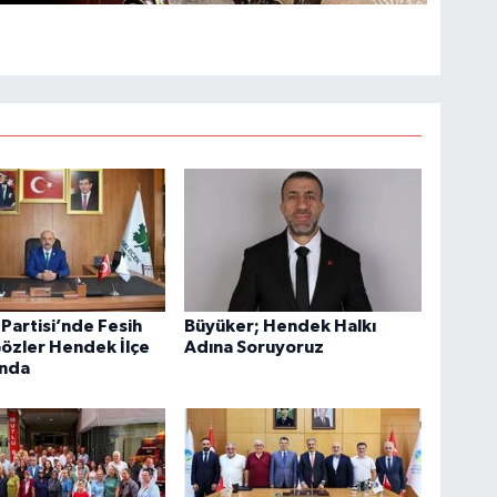
Partisi’nde Fesih
Büyüker; Hendek Halkı
Gözler Hendek İlçe
Adına Soruyoruz
ında