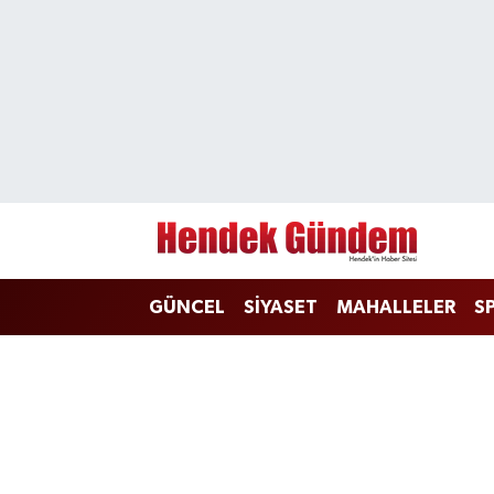
Sakarya Nöbetçi Eczaneler
Sakarya Hava Durumu
Sakarya Namaz Vakitleri
Sakarya Trafik Yoğunluk Haritası
GÜNCEL
SİYASET
MAHALLELER
S
Süper Lig Puan Durumu ve Fikstür
Tüm Manşetler
Son Dakika Haberleri
Haber Arşivi