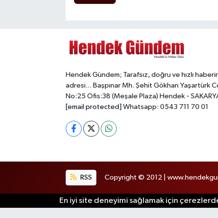
Hendek Gündem; Tarafsız, doğru ve hızlı haberi
adresi... Başpınar Mh. Şehit Gökhan Yaşartürk C
No:25 Ofis:38 (Meşale Plaza) Hendek - SAKARY
[email protected]
Whatsapp: 0543 711 70 01
RSS
Copyright © 2012 | www.hendekgund
En iyi site deneyimi sağlamak için çerezlerde