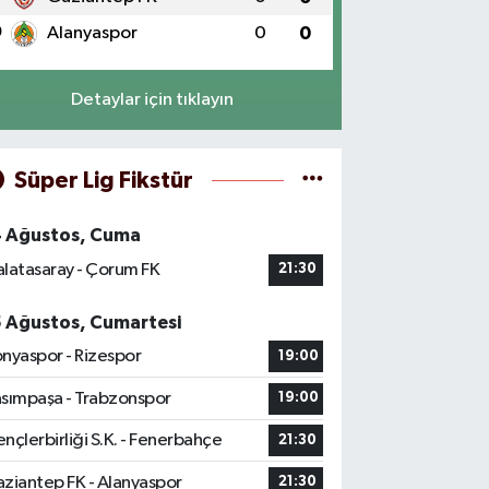
0
Alanyaspor
0
0
Detaylar için tıklayın
Süper Lig Fikstür
4 Ağustos, Cuma
latasaray - Çorum FK
21:30
5 Ağustos, Cumartesi
nyaspor - Rizespor
19:00
sımpaşa - Trabzonspor
19:00
nçlerbirliği S.K. - Fenerbahçe
21:30
ziantep FK - Alanyaspor
21:30