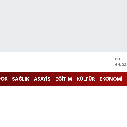
BITCO
64.22
DOLA
47,71
POR
SAĞLIK
ASAYİŞ
EĞİTİM
KÜLTÜR
EKONOMİ
EURO
55,03
STERL
64,24
GRAM 
6510.
BİST1
13.79