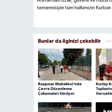
Afetlerden uzak, güvenli ve mutlu n
temennisiyle tüm halkımızın Kurban 
Bunlar da ilginizi çekebilir
Başpınar Mahallesi’nde
Kızılay 
Çevre Düzenleme
Toplantı
Çalışmaları Sürüyor
Gerçekle