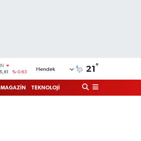
IN
°
21
5,61
%-0.63
Hendek
R
43
%0.16
MAGAZİN
TEKNOLOJİ
17
%-0.02
İN
63
%0.07
ALTIN
40
%0.45
00
9
%70