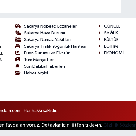
Sakarya Nöbetçi Eczaneler
GÜNCEL
Sakarya Hava Durumu
SAĞLIK
Sakarya Namaz Vakitleri
KÜLTÜR
Sakarya Trafik Yoğunluk Haritası
EĞİTİM
n
Puan Durumu ve Fikstür
EKONOMİ
d.
Tüm Manşetler
A
Son Dakika Haberleri
Haber Arşivi
em.com | Her hakkı saklıdır.
n faydalanıyoruz. Detaylar için lütfen tıklayın.
Gizlilik Sözle