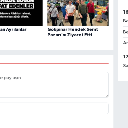
1
Ba
n Ayrılanlar
Gökpınar Hendek Semt
Be
Pazarı’nı Ziyaret Etti
Am
1
Sa