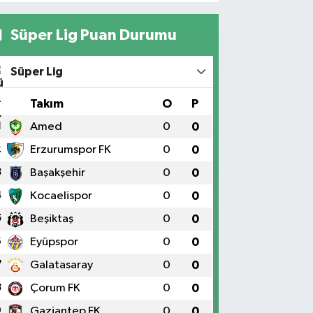
Süper Lig Puan Durumu
Süper Lig
#
Takım
O
P
1
Amed
0
0
2
Erzurumspor FK
0
0
3
Başakşehir
0
0
4
Kocaelispor
0
0
5
Beşiktaş
0
0
6
Eyüpspor
0
0
7
Galatasaray
0
0
8
Çorum FK
0
0
9
Gaziantep FK
0
0