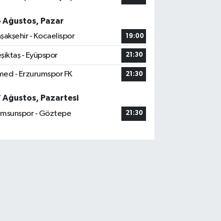
6 Ağustos, Pazar
şakşehir - Kocaelispor
19:00
şiktaş - Eyüpspor
21:30
ed - Erzurumspor FK
21:30
7 Ağustos, Pazartesi
msunspor - Göztepe
21:30