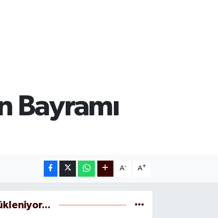
n Bayramı
-
+
A
A
ükleniyor...