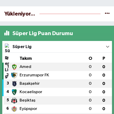
Yükleniyor...
Süper Lig Puan Durumu
Süper Lig
#
Takım
O
P
1
Amed
0
0
2
Erzurumspor FK
0
0
3
Başakşehir
0
0
4
Kocaelispor
0
0
5
Beşiktaş
0
0
6
Eyüpspor
0
0