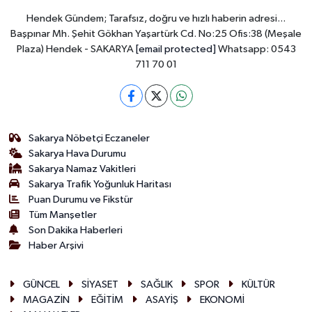
Hendek Gündem; Tarafsız, doğru ve hızlı haberin adresi...
Başpınar Mh. Şehit Gökhan Yaşartürk Cd. No:25 Ofis:38 (Meşale
Plaza) Hendek - SAKARYA
[email protected]
Whatsapp: 0543
711 70 01
Sakarya Nöbetçi Eczaneler
Sakarya Hava Durumu
Sakarya Namaz Vakitleri
Sakarya Trafik Yoğunluk Haritası
Puan Durumu ve Fikstür
Tüm Manşetler
Son Dakika Haberleri
Haber Arşivi
GÜNCEL
SİYASET
SAĞLIK
SPOR
KÜLTÜR
MAGAZİN
EĞİTİM
ASAYİŞ
EKONOMİ