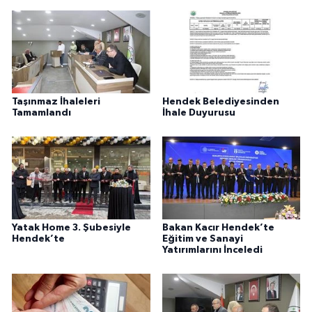
Taşınmaz İhaleleri
Hendek Belediyesinden
Tamamlandı
İhale Duyurusu
Yatak Home 3. Şubesiyle
Bakan Kacır Hendek’te
Hendek’te
Eğitim ve Sanayi
Yatırımlarını İnceledi