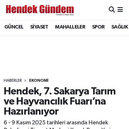
Sakarya Nöbetçi Eczaneler
GÜNCEL
SİYASET
MAHALLELER
SPOR
SAĞLIK
Sakarya Hava Durumu
Sakarya Namaz Vakitleri
Sakarya Trafik Yoğunluk Haritası
Süper Lig Puan Durumu ve Fikstür
HABERLER
EKONOMİ
Hendek, 7. Sakarya Tarım
Tüm Manşetler
ve Hayvancılık Fuarı’na
Hazırlanıyor
Son Dakika Haberleri
6 - 9 Kasım 2025 tarihleri arasında Hendek
Haber Arşivi