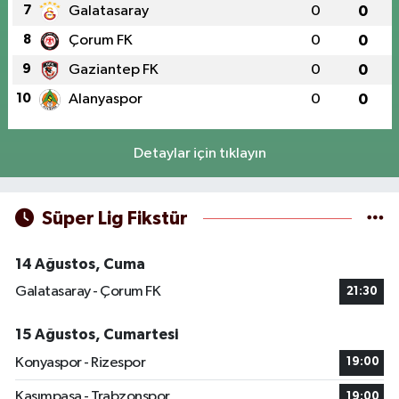
7
Galatasaray
0
0
8
Çorum FK
0
0
9
Gaziantep FK
0
0
10
Alanyaspor
0
0
Detaylar için tıklayın
Süper Lig Fikstür
14 Ağustos, Cuma
Galatasaray - Çorum FK
21:30
15 Ağustos, Cumartesi
Konyaspor - Rizespor
19:00
Kasımpaşa - Trabzonspor
19:00