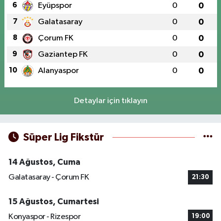
6
Eyüpspor
0
0
7
Galatasaray
0
0
8
Çorum FK
0
0
9
Gaziantep FK
0
0
10
Alanyaspor
0
0
Detaylar için tıklayın
Süper Lig Fikstür
14 Ağustos, Cuma
Galatasaray - Çorum FK
21:30
15 Ağustos, Cumartesi
Konyaspor - Rizespor
19:00