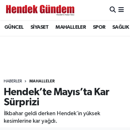
Sakarya Nöbetçi Eczaneler
GÜNCEL
SİYASET
MAHALLELER
SPOR
SAĞLIK
Sakarya Hava Durumu
Sakarya Namaz Vakitleri
Sakarya Trafik Yoğunluk Haritası
Süper Lig Puan Durumu ve Fikstür
HABERLER
MAHALLELER
Hendek’te Mayıs’ta Kar
Tüm Manşetler
Sürprizi
Son Dakika Haberleri
İlkbahar geldi derken Hendek’in yüksek
kesimlerine kar yağdı.
Haber Arşivi