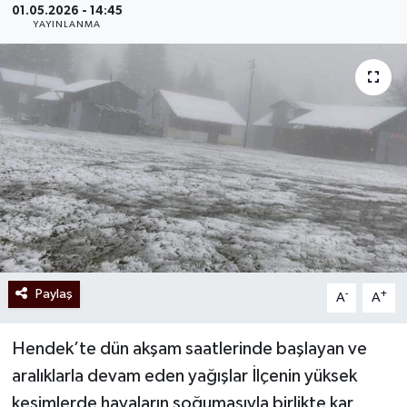
01.05.2026 - 14:45
YAYINLANMA
Paylaş
-
+
A
A
Hendek’te dün akşam saatlerinde başlayan ve
aralıklarla devam eden yağışlar İlçenin yüksek
kesimlerde havaların soğumasıyla birlikte kar