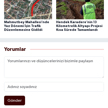
Mahmutbey Mahallesi’nde
Hendek Karadere’nin 13
Yaz Dönemi İçin Trafik
Kilometrelik Altyapı Projesi
Düzenlemesine Gidildi
Kısa Sürede Tamamlandı
Yorumlar
Gönder