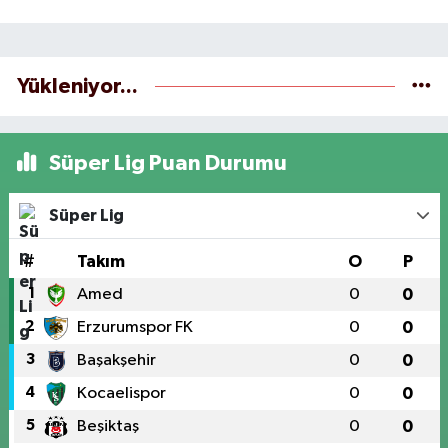
Yükleniyor...
Süper Lig Puan Durumu
Süper Lig
#
Takım
O
P
1
Amed
0
0
2
Erzurumspor FK
0
0
3
Başakşehir
0
0
4
Kocaelispor
0
0
5
Beşiktaş
0
0