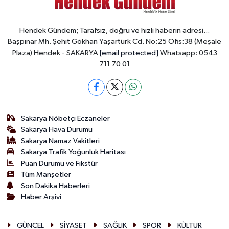
Hendek Gündem; Tarafsız, doğru ve hızlı haberin adresi...
Başpınar Mh. Şehit Gökhan Yaşartürk Cd. No:25 Ofis:38 (Meşale
Plaza) Hendek - SAKARYA
[email protected]
Whatsapp: 0543
711 70 01
Sakarya Nöbetçi Eczaneler
Sakarya Hava Durumu
Sakarya Namaz Vakitleri
Sakarya Trafik Yoğunluk Haritası
Puan Durumu ve Fikstür
Tüm Manşetler
Son Dakika Haberleri
Haber Arşivi
GÜNCEL
SİYASET
SAĞLIK
SPOR
KÜLTÜR