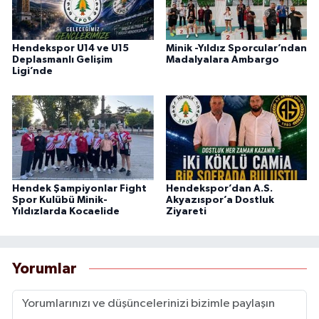
Hendekspor U14 ve U15
Minik -Yıldız Sporcular’ndan
Deplasmanlı Gelişim
Madalyalara Ambargo
Ligi’nde
Hendek Şampiyonlar Fight
Hendekspor’dan A.S.
Spor Kulübü Minik-
Akyazıspor’a Dostluk
Yıldızlarda Kocaelide
Ziyareti
Yorumlar