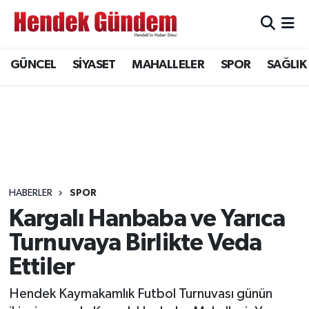
Sakarya Nöbetçi Eczaneler
GÜNCEL
SİYASET
MAHALLELER
SPOR
SAĞLIK
Sakarya Hava Durumu
Sakarya Namaz Vakitleri
Sakarya Trafik Yoğunluk Haritası
Süper Lig Puan Durumu ve Fikstür
HABERLER
SPOR
Kargalı Hanbaba ve Yarıca
Tüm Manşetler
Turnuvaya Birlikte Veda
Ettiler
Son Dakika Haberleri
Hendek Kaymakamlık Futbol Turnuvası günün
Haber Arşivi