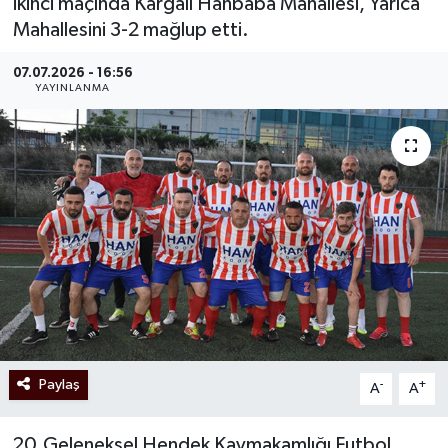
ikinci maçında Kargalı Hanbaba Mahallesi, Yarıca
Mahallesini 3-2 mağlup etti.
07.07.2026 - 16:56
YAYINLANMA
Paylaş
-
+
A
A
20.Geleneksel Hendek Kaymakamlığı Futbol