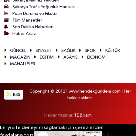
Sakarya Namaz Vakitleri
Sakarya Trafik Yoğunluk Haritası
Puan Durumu ve Fikstür
Tüm Manşetler
Son Dakika Haberleri
Haber Arşivi
GÜNCEL
SİYASET
SAĞLIK
SPOR
KÜLTÜR
MAGAZİN
EĞİTİM
ASAYİŞ
EKONOMİ
MAHALLELER
Copyright © 2012 | www.hendekgundem.com | Her
RSS
hakkı saklıdır.
Haber Yazılımı:
TE Bilişim
En iyi site deneyimi sağlamak için çerezlerden
faydalanıyoruz. Detaylar için lütfen tıklayın.
Gizlilik