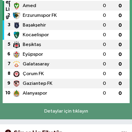
1
Amed
0
0
2
Erzurumspor FK
0
0
3
Başakşehir
0
0
4
Kocaelispor
0
0
5
Beşiktaş
0
0
6
Eyüpspor
0
0
7
Galatasaray
0
0
8
Çorum FK
0
0
9
Gaziantep FK
0
0
10
Alanyaspor
0
0
Detaylar için tıklayın