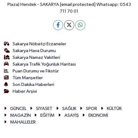
Plaza) Hendek - SAKARYA
[email protected]
Whatsapp: 0543
711 70 01
Sakarya Nöbetçi Eczaneler
Sakarya Hava Durumu
Sakarya Namaz Vakitleri
Sakarya Trafik Yoğunluk Haritası
Puan Durumu ve Fikstür
Tüm Manşetler
Son Dakika Haberleri
Haber Arşivi
GÜNCEL
SİYASET
SAĞLIK
SPOR
KÜLTÜR
MAGAZİN
EĞİTİM
ASAYİŞ
EKONOMİ
MAHALLELER