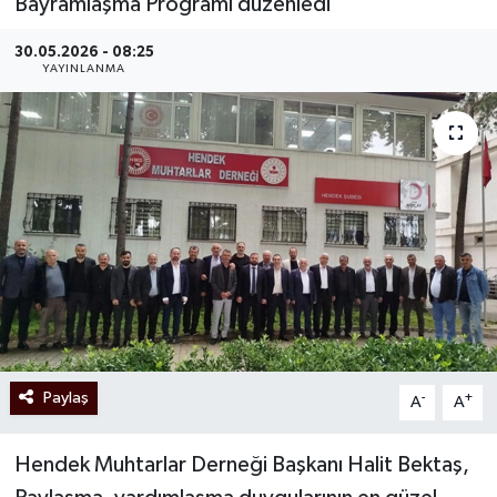
Bayramlaşma Programı düzenledi
30.05.2026 - 08:25
YAYINLANMA
Paylaş
-
+
A
A
Hendek Muhtarlar Derneği Başkanı Halit Bektaş,