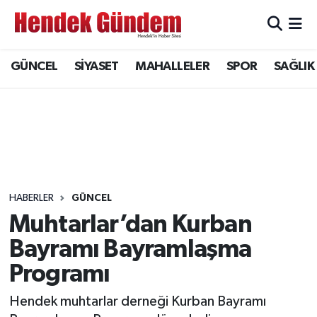
Sakarya Nöbetçi Eczaneler
GÜNCEL
SİYASET
MAHALLELER
SPOR
SAĞLIK
Sakarya Hava Durumu
Sakarya Namaz Vakitleri
Sakarya Trafik Yoğunluk Haritası
Süper Lig Puan Durumu ve Fikstür
HABERLER
GÜNCEL
Muhtarlar’dan Kurban
Tüm Manşetler
Bayramı Bayramlaşma
Programı
Son Dakika Haberleri
Hendek muhtarlar derneği Kurban Bayramı
Haber Arşivi