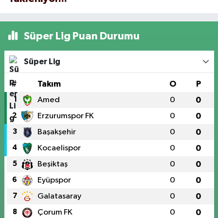
Süper Lig Puan Durumu
Süper Lig
#
Takım
O
P
1
Amed
0
0
2
Erzurumspor FK
0
0
3
Başakşehir
0
0
4
Kocaelispor
0
0
5
Beşiktaş
0
0
6
Eyüpspor
0
0
7
Galatasaray
0
0
8
Çorum FK
0
0