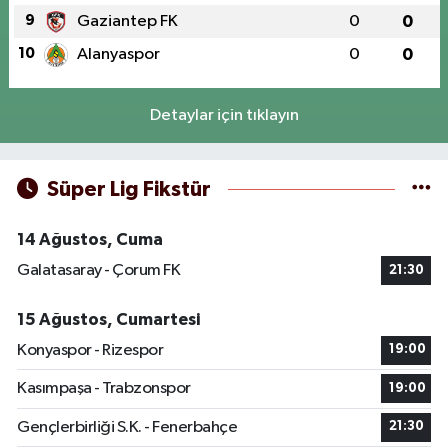
9
Gaziantep FK
0
0
10
Alanyaspor
0
0
Detaylar için tıklayın
Süper Lig Fikstür
14 Ağustos, Cuma
Galatasaray - Çorum FK
21:30
15 Ağustos, Cumartesi
Konyaspor - Rizespor
19:00
Kasımpaşa - Trabzonspor
19:00
Gençlerbirliği S.K. - Fenerbahçe
21:30