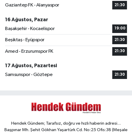
Gaziantep FK - Alanyaspor
21:30
16 Ağustos, Pazar
Başakşehir - Kocaelispor
19:00
Beşiktaş - Eyüpspor
21:30
Amed - Erzurumspor FK
21:30
17 Ağustos, Pazartesi
Samsunspor - Göztepe
21:30
Hendek Gündem; Tarafsız, doğru ve hızlı haberin adresi...
Başpınar Mh. Şehit Gökhan Yaşartürk Cd. No:25 Ofis:38 (Meşale