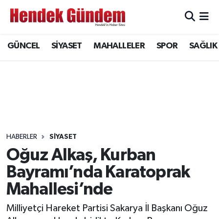
Sakarya Nöbetçi Eczaneler
GÜNCEL
SİYASET
MAHALLELER
SPOR
SAĞLIK
Sakarya Hava Durumu
Sakarya Namaz Vakitleri
Sakarya Trafik Yoğunluk Haritası
Süper Lig Puan Durumu ve Fikstür
HABERLER
SİYASET
Oğuz Alkaş, Kurban
Tüm Manşetler
Bayramı’nda Karatoprak
Mahallesi’nde
Son Dakika Haberleri
Milliyetçi Hareket Partisi Sakarya İl Başkanı Oğuz
Haber Arşivi