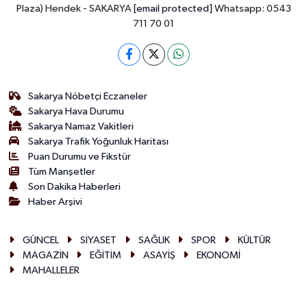
Plaza) Hendek - SAKARYA
[email protected]
Whatsapp: 0543
711 70 01
Sakarya Nöbetçi Eczaneler
Sakarya Hava Durumu
Sakarya Namaz Vakitleri
Sakarya Trafik Yoğunluk Haritası
Puan Durumu ve Fikstür
Tüm Manşetler
Son Dakika Haberleri
Haber Arşivi
GÜNCEL
SİYASET
SAĞLIK
SPOR
KÜLTÜR
MAGAZİN
EĞİTİM
ASAYİŞ
EKONOMİ
MAHALLELER