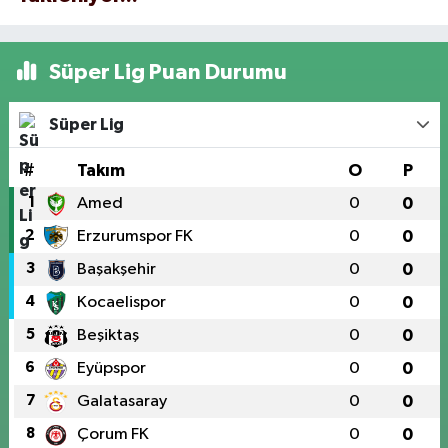
Süper Lig Puan Durumu
Süper Lig
#
Takım
O
P
1
Amed
0
0
2
Erzurumspor FK
0
0
3
Başakşehir
0
0
4
Kocaelispor
0
0
5
Beşiktaş
0
0
6
Eyüpspor
0
0
7
Galatasaray
0
0
8
Çorum FK
0
0