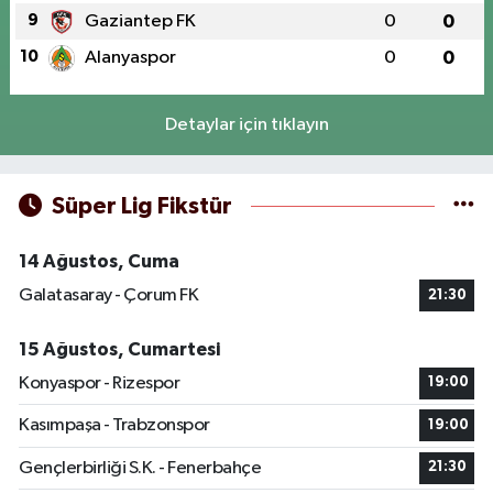
9
Gaziantep FK
0
0
10
Alanyaspor
0
0
Detaylar için tıklayın
Süper Lig Fikstür
14 Ağustos, Cuma
Galatasaray - Çorum FK
21:30
15 Ağustos, Cumartesi
Konyaspor - Rizespor
19:00
Kasımpaşa - Trabzonspor
19:00
Gençlerbirliği S.K. - Fenerbahçe
21:30