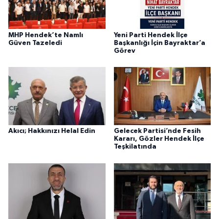
MHP Hendek’te Namlı
Yeni Parti Hendek İlçe
Güven Tazeledi
Başkanlığı İçin Bayraktar’a
Görev
Akıcı; Hakkınızı Helal Edin
Gelecek Partisi’nde Fesih
Kararı, Gözler Hendek İlçe
Teşkilatında