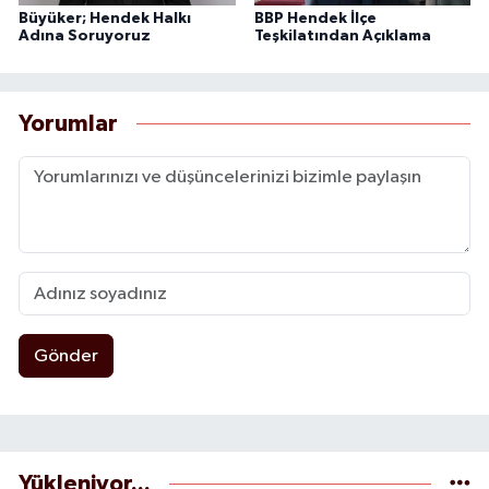
Büyüker; Hendek Halkı
BBP Hendek İlçe
Adına Soruyoruz
Teşkilatından Açıklama
Yorumlar
Gönder
Yükleniyor...