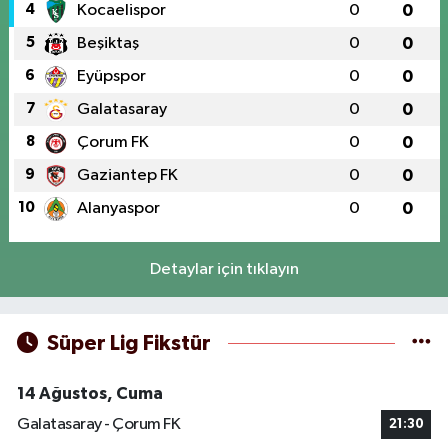
4
Kocaelispor
0
0
5
Beşiktaş
0
0
6
Eyüpspor
0
0
7
Galatasaray
0
0
8
Çorum FK
0
0
9
Gaziantep FK
0
0
10
Alanyaspor
0
0
Detaylar için tıklayın
Süper Lig Fikstür
14 Ağustos, Cuma
Galatasaray - Çorum FK
21:30