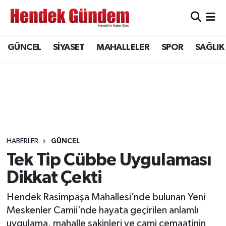
Sakarya Nöbetçi Eczaneler
GÜNCEL
SİYASET
MAHALLELER
SPOR
SAĞLIK
Sakarya Hava Durumu
Sakarya Namaz Vakitleri
Sakarya Trafik Yoğunluk Haritası
Süper Lig Puan Durumu ve Fikstür
HABERLER
GÜNCEL
Tek Tip Cübbe Uygulaması
Tüm Manşetler
Dikkat Çekti
Son Dakika Haberleri
Hendek Rasimpaşa Mahallesi’nde bulunan Yeni
Meskenler Camii’nde hayata geçirilen anlamlı
Haber Arşivi
uygulama, mahalle sakinleri ve cami cemaatinin