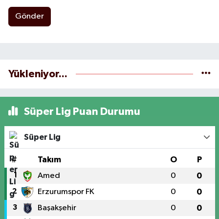
Gönder
Yükleniyor...
Süper Lig Puan Durumu
Süper Lig
#
Takım
O
P
1
Amed
0
0
2
Erzurumspor FK
0
0
3
Başakşehir
0
0