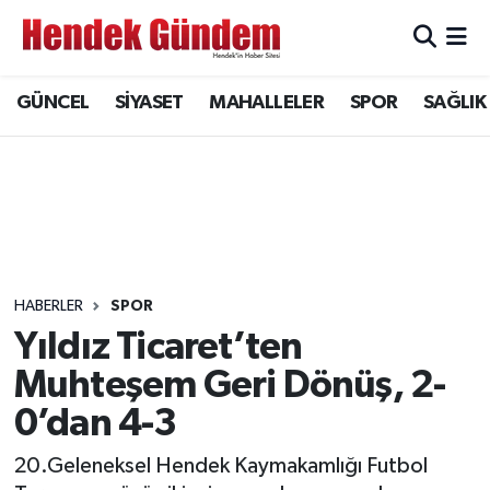
Sakarya Nöbetçi Eczaneler
GÜNCEL
SİYASET
MAHALLELER
SPOR
SAĞLIK
Sakarya Hava Durumu
Sakarya Namaz Vakitleri
Sakarya Trafik Yoğunluk Haritası
Süper Lig Puan Durumu ve Fikstür
HABERLER
SPOR
Yıldız Ticaret’ten
Tüm Manşetler
Muhteşem Geri Dönüş, 2-
0’dan 4-3
Son Dakika Haberleri
20.Geleneksel Hendek Kaymakamlığı Futbol
Haber Arşivi