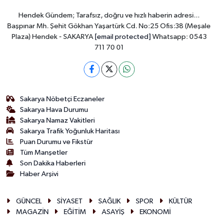
Hendek Gündem; Tarafsız, doğru ve hızlı haberin adresi...
Başpınar Mh. Şehit Gökhan Yaşartürk Cd. No:25 Ofis:38 (Meşale
Plaza) Hendek - SAKARYA
[email protected]
Whatsapp: 0543
711 70 01
Sakarya Nöbetçi Eczaneler
Sakarya Hava Durumu
Sakarya Namaz Vakitleri
Sakarya Trafik Yoğunluk Haritası
Puan Durumu ve Fikstür
Tüm Manşetler
Son Dakika Haberleri
Haber Arşivi
GÜNCEL
SİYASET
SAĞLIK
SPOR
KÜLTÜR
MAGAZİN
EĞİTİM
ASAYİŞ
EKONOMİ