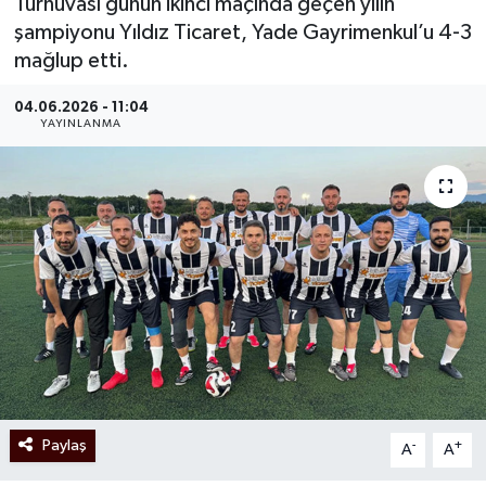
Turnuvası günün ikinci maçında geçen yılın
şampiyonu Yıldız Ticaret, Yade Gayrimenkul’u 4-3
mağlup etti.
04.06.2026 - 11:04
YAYINLANMA
Paylaş
-
+
A
A