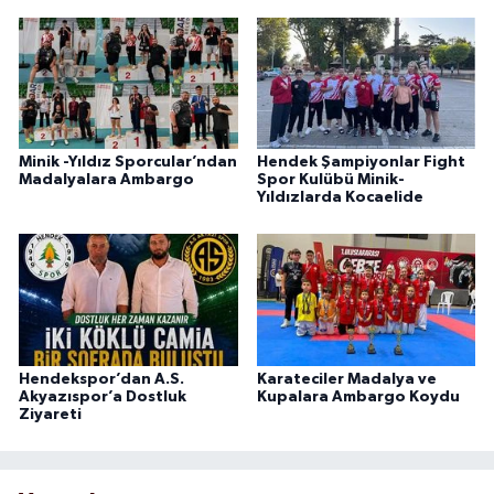
Minik -Yıldız Sporcular’ndan
Hendek Şampiyonlar Fight
Madalyalara Ambargo
Spor Kulübü Minik-
Yıldızlarda Kocaelide
Hendekspor’dan A.S.
Karateciler Madalya ve
Akyazıspor’a Dostluk
Kupalara Ambargo Koydu
Ziyareti