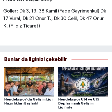
Goller: Dk 3, 13, 38 Kamil (Yade Gayrimenkul) Dk
17 Vural, Dk 21 Onur T., Dk 30 Celil, Dk 47 Onur
K. (Yıldız Ticaret)
Bunlar da ilginizi çekebilir
Hendekspor’da Gelişim Ligi
Hendekspor U14 ve U15
Hazırlıkları Başladı!
Deplasmanlı Gelişim
Ligi’nde