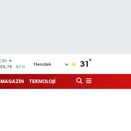
°
COIN
31
Hendek
959,79
%1.11
AR
7436
%0.18
MAGAZİN
TEKNOLOJİ
O
2510
%0.32
RLİN
811
%0.38
M ALTIN
0.55
%0.03
T100
79
%-14