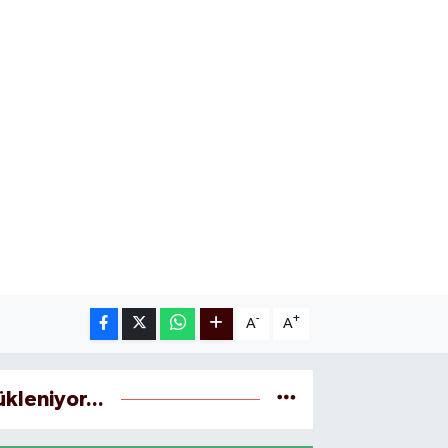
-
+
A
A
ükleniyor...