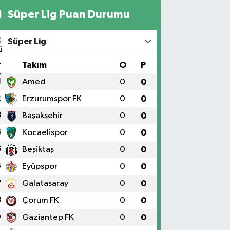
Süper Lig Puan Durumu
Süper Lig
#
Takım
O
P
1
Amed
0
0
2
Erzurumspor FK
0
0
3
Başakşehir
0
0
4
Kocaelispor
0
0
5
Beşiktaş
0
0
6
Eyüpspor
0
0
7
Galatasaray
0
0
8
Çorum FK
0
0
9
Gaziantep FK
0
0