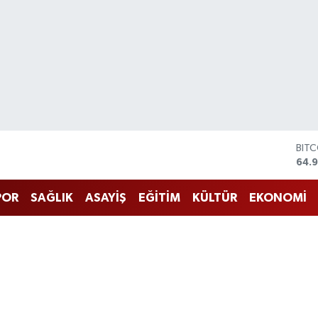
BIT
64.
DOL
47,
POR
SAĞLIK
ASAYİŞ
EĞİTİM
KÜLTÜR
EKONOMİ
EUR
55,
STE
64,4
GRA
666
BİS
13.7