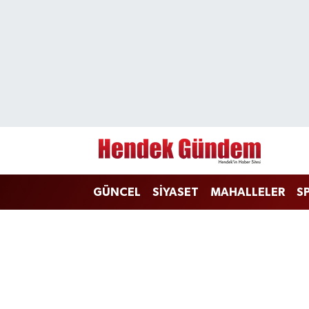
Sakarya Nöbetçi Eczaneler
Sakarya Hava Durumu
Sakarya Namaz Vakitleri
Sakarya Trafik Yoğunluk Haritası
GÜNCEL
SİYASET
MAHALLELER
S
Süper Lig Puan Durumu ve Fikstür
Tüm Manşetler
Son Dakika Haberleri
Haber Arşivi