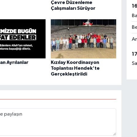
Çevre Düzenleme
1
Çalışmaları Sürüyor
Ba
Be
Am
1
n Ayrılanlar
Kızılay Koordinasyon
Sa
Toplantısı Hendek'te
Gerçekleştirildi