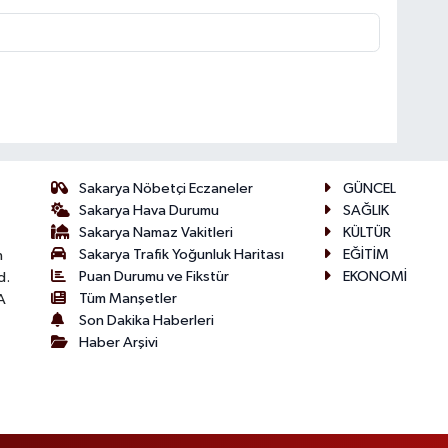
Sakarya Nöbetçi Eczaneler
GÜNCEL
Sakarya Hava Durumu
SAĞLIK
Sakarya Namaz Vakitleri
KÜLTÜR
Sakarya Trafik Yoğunluk Haritası
EĞİTİM
n
Puan Durumu ve Fikstür
EKONOMİ
d.
Tüm Manşetler
A
Son Dakika Haberleri
Haber Arşivi