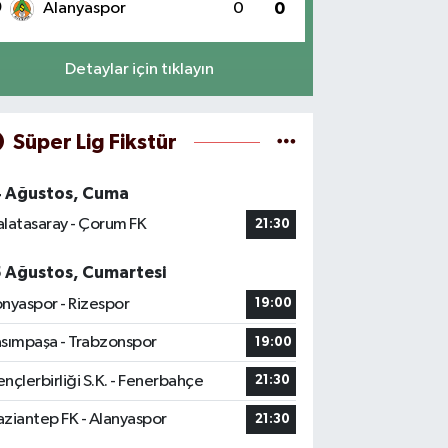
0
Alanyaspor
0
0
Detaylar için tıklayın
Süper Lig Fikstür
4 Ağustos, Cuma
latasaray - Çorum FK
21:30
5 Ağustos, Cumartesi
nyaspor - Rizespor
19:00
sımpaşa - Trabzonspor
19:00
nçlerbirliği S.K. - Fenerbahçe
21:30
ziantep FK - Alanyaspor
21:30