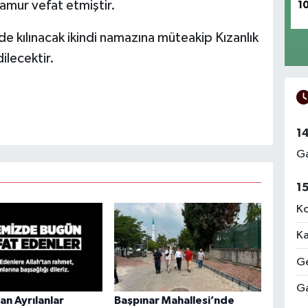
mur vefat etmiştir.
1
e kılınacak ikindi namazına müteakip Kızanlık
ilecektir.
1
Ga
1
Ko
Ka
Ge
Ga
n Ayrılanlar
Başpınar Mahallesi’nde