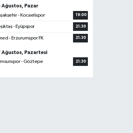
6 Ağustos, Pazar
şakşehir - Kocaelispor
19:00
şiktaş - Eyüpspor
21:30
ed - Erzurumspor FK
21:30
7 Ağustos, Pazartesi
msunspor - Göztepe
21:30