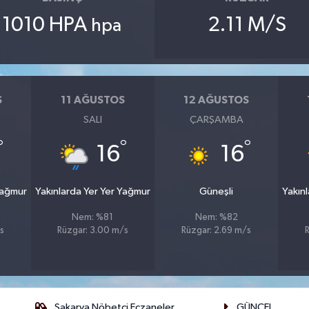
1010 HPA
2.11 M/S
hpa
S
11 AĞUSTOS
12 AĞUSTOS
SALI
ÇARŞAMBA
°
°
°
16
16
Yağmur
Yakınlarda Yer Yer Yağmur
Güneşli
Yakın
Nem: %81
Nem: %82
s
Rüzgar: 3.00 m/s
Rüzgar: 2.69 m/s
Sakarya Nöbetçi Eczaneler
GÜNCEL