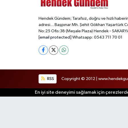
Hendek Gündem; Tarafsız, doğru ve hızlı haberi
adresi... Başpınar Mh. Şehit Gökhan Yaşartürk C
No:25 Ofis:38 (Meşale Plaza) Hendek - SAKARY
[email protected]
Whatsapp: 0543 711 70 01
RSS
Copyright © 2012 | www.hendekgund
En iyi site deneyimi sağlamak için çerezlerde