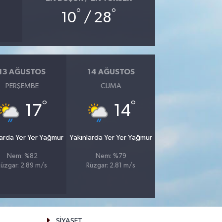
°
°
10
/ 28
13 AĞUSTOS
14 AĞUSTOS
PERŞEMBE
CUMA
°
°
17
14
larda Yer Yer Yağmur
Yakınlarda Yer Yer Yağmur
Nem: %82
Nem: %79
Rüzgar: 2.89 m/s
Rüzgar: 2.81 m/s
SİYASET