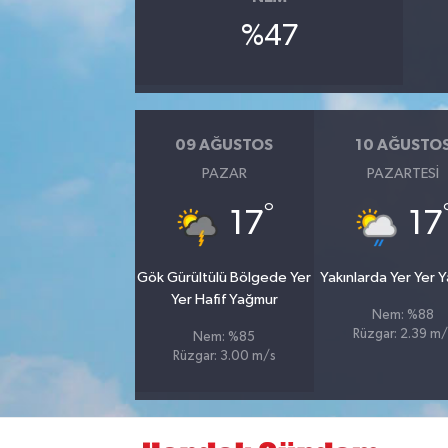
%47
09 AĞUSTOS
10 AĞUSTO
PAZAR
PAZARTESI
°
17
17
Gök Gürültülü Bölgede Yer
Yakınlarda Yer Yer 
Yer Hafif Yağmur
Nem: %88
Rüzgar: 2.39 m/
Nem: %85
Rüzgar: 3.00 m/s