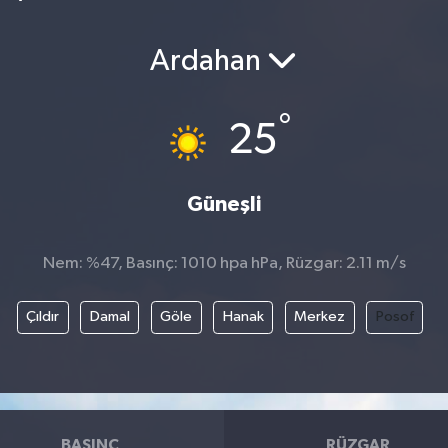
Ardahan
°
25
Güneşli
Nem: %47, Basınç: 1010 hpa hPa, Rüzgar: 2.11 m/s
Çıldır
Damal
Göle
Hanak
Merkez
Posof
BASINÇ
RÜZGAR