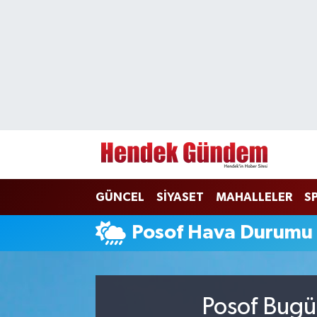
Sakarya Nöbetçi Eczaneler
Sakarya Hava Durumu
Sakarya Namaz Vakitleri
Sakarya Trafik Yoğunluk Haritası
GÜNCEL
SİYASET
MAHALLELER
S
Süper Lig Puan Durumu ve Fikstür
Posof Hava Durumu
Tüm Manşetler
Son Dakika Haberleri
Posof Bugü
Haber Arşivi