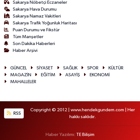
Sakarya Nöbetçi Eczaneler
Sakarya Hava Durumu
Sakarya Namaz Vakitleri
Sakarya Trafik Yoğunluk Haritası
Puan Durumu ve Fikstür
Tüm Manşetler
Son Dakika Haberleri
Haber Arşivi
GÜNCEL
SİYASET
SAĞLIK
SPOR
KÜLTÜR
MAGAZİN
EĞİTİM
ASAYİŞ
EKONOMİ
MAHALLELER
Copyright © 2012 | www.hendekgundem.com | Her
RSS
hakkı saklıdır.
Haber Yazılımı:
TE Bilişim