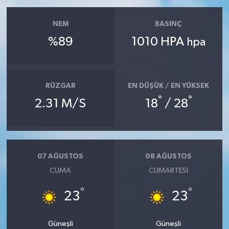
NEM
BASINÇ
%89
1010 HPA
hpa
RÜZGAR
EN DÜŞÜK / EN YÜKSEK
°
°
2.31 M/S
18
/ 28
07 AĞUSTOS
08 AĞUSTOS
CUMA
CUMARTESI
°
°
23
23
Güneşli
Güneşli