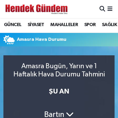
Sakarya Nöbetçi Eczaneler
GÜNCEL
SİYASET
MAHALLELER
SPOR
SAĞLIK
Sakarya Hava Durumu
Amasra Hava Durumu
Sakarya Namaz Vakitleri
Sakarya Trafik Yoğunluk Haritası
Amasra Bugün, Yarın ve 1
Haftalık Hava Durumu Tahmini
Süper Lig Puan Durumu ve Fikstür
Tüm Manşetler
ŞU AN
Son Dakika Haberleri
Bartın
Haber Arşivi