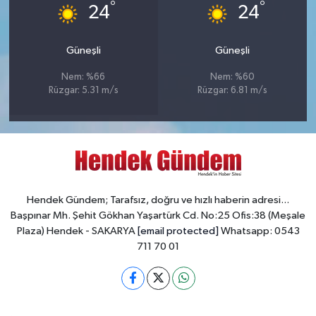
°
°
24
24
Güneşli
Güneşli
Nem: %66
Nem: %60
Rüzgar: 5.31 m/s
Rüzgar: 6.81 m/s
Hendek Gündem; Tarafsız, doğru ve hızlı haberin adresi...
Başpınar Mh. Şehit Gökhan Yaşartürk Cd. No:25 Ofis:38 (Meşale
Plaza) Hendek - SAKARYA
[email protected]
Whatsapp: 0543
711 70 01