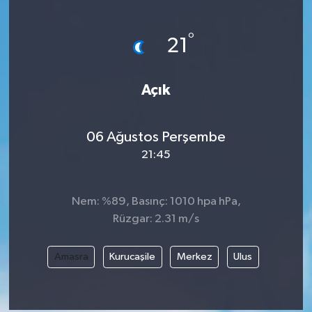
°
21
Açık
06 Ağustos Perşembe
21:45
Nem: %89, Basınç: 1010 hpa hPa,
Rüzgar: 2.31 m/s
Amasra
Kurucaşile
Merkez
Ulus