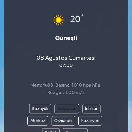
°
20
Güneşli
08 Ağustos Cumartesi
07:00
Nem: %83, Basınç: 1010 hpa hPa,
Rüzgar: 1.00 m/s
Bozüyük
Gölpazarı
İnhisar
Merkez
Osmaneli
Pazaryeri