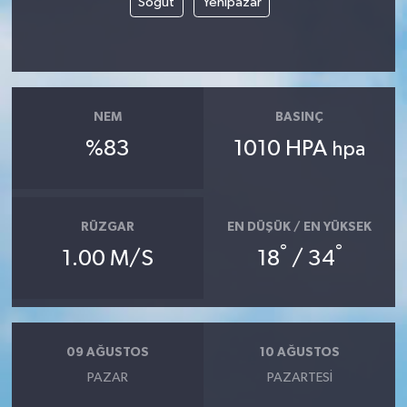
Söğüt
Yenipazar
NEM
BASINÇ
%83
1010 HPA
hpa
RÜZGAR
EN DÜŞÜK / EN YÜKSEK
°
°
1.00 M/S
18
/ 34
09 AĞUSTOS
10 AĞUSTOS
PAZAR
PAZARTESI