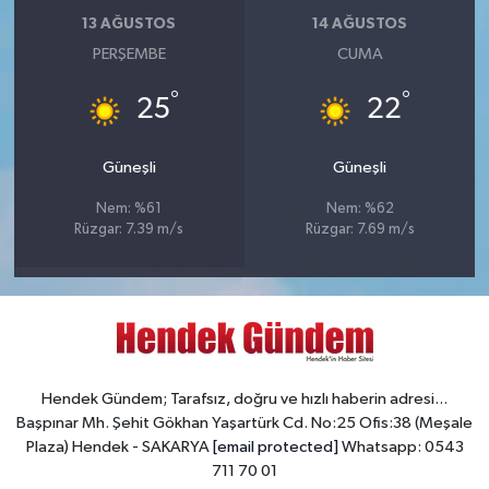
13 AĞUSTOS
14 AĞUSTOS
PERŞEMBE
CUMA
°
°
25
22
Güneşli
Güneşli
Nem: %61
Nem: %62
Rüzgar: 7.39 m/s
Rüzgar: 7.69 m/s
Hendek Gündem; Tarafsız, doğru ve hızlı haberin adresi...
Başpınar Mh. Şehit Gökhan Yaşartürk Cd. No:25 Ofis:38 (Meşale
Plaza) Hendek - SAKARYA
[email protected]
Whatsapp: 0543
711 70 01