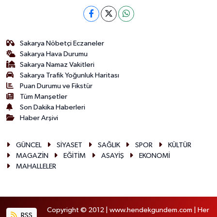
Sakarya Nöbetçi Eczaneler
Sakarya Hava Durumu
Sakarya Namaz Vakitleri
Sakarya Trafik Yoğunluk Haritası
Puan Durumu ve Fikstür
Tüm Manşetler
Son Dakika Haberleri
Haber Arşivi
GÜNCEL
SİYASET
SAĞLIK
SPOR
KÜLTÜR
MAGAZİN
EĞİTİM
ASAYİŞ
EKONOMİ
MAHALLELER
Copyright © 2012 | www.hendekgundem.com | Her
RSS