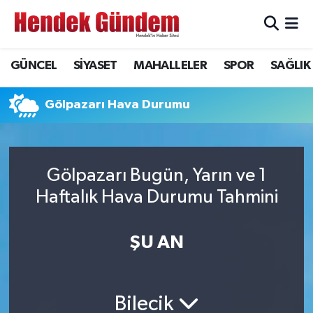
Sakarya Nöbetçi Eczaneler
GÜNCEL
SİYASET
MAHALLELER
SPOR
SAĞLIK
Sakarya Hava Durumu
Gölpazarı Hava Durumu
Sakarya Namaz Vakitleri
Sakarya Trafik Yoğunluk Haritası
Gölpazarı Bugün, Yarın ve 1
Haftalık Hava Durumu Tahmini
Süper Lig Puan Durumu ve Fikstür
Tüm Manşetler
ŞU AN
Son Dakika Haberleri
Bilecik
Haber Arşivi