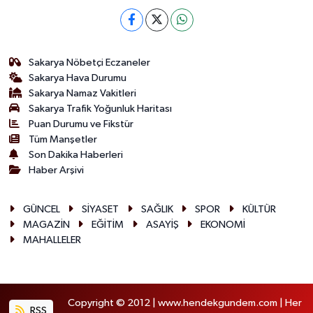
Sakarya Nöbetçi Eczaneler
Sakarya Hava Durumu
Sakarya Namaz Vakitleri
Sakarya Trafik Yoğunluk Haritası
Puan Durumu ve Fikstür
Tüm Manşetler
Son Dakika Haberleri
Haber Arşivi
GÜNCEL
SİYASET
SAĞLIK
SPOR
KÜLTÜR
MAGAZİN
EĞİTİM
ASAYİŞ
EKONOMİ
MAHALLELER
Copyright © 2012 | www.hendekgundem.com | Her
RSS