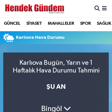
Sakarya Nöbetçi Eczaneler
GÜNCEL
SİYASET
MAHALLELER
SPOR
SAĞLIK
Sakarya Hava Durumu
Karlıova Hava Durumu
Sakarya Namaz Vakitleri
Sakarya Trafik Yoğunluk Haritası
Karlıova Bugün, Yarın ve 1
Haftalık Hava Durumu Tahmini
Süper Lig Puan Durumu ve Fikstür
Tüm Manşetler
ŞU AN
Son Dakika Haberleri
Bingöl
Haber Arşivi