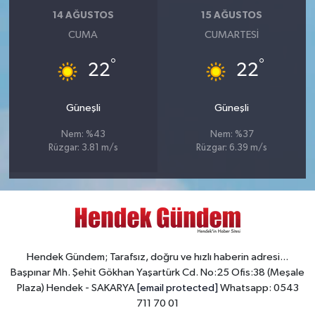
14 AĞUSTOS
15 AĞUSTOS
CUMA
CUMARTESI
°
°
22
22
Güneşli
Güneşli
Nem: %43
Nem: %37
Rüzgar: 3.81 m/s
Rüzgar: 6.39 m/s
Hendek Gündem; Tarafsız, doğru ve hızlı haberin adresi...
Başpınar Mh. Şehit Gökhan Yaşartürk Cd. No:25 Ofis:38 (Meşale
Plaza) Hendek - SAKARYA
[email protected]
Whatsapp: 0543
711 70 01