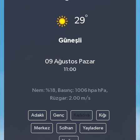
°
29
Güneşli
09 Ağustos Pazar
11:00
Nem: %18, Basınç: 1006 hpa hPa,
Rüzgar: 2.00 m/s
Adaklı
Genç
Karlıova
Kiğı
Merkez
Solhan
Yayladere