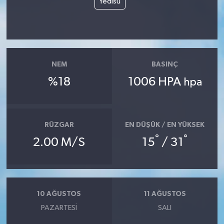
Yedisu
NEM
BASINÇ
%18
1006 HPA
hpa
RÜZGAR
EN DÜŞÜK / EN YÜKSEK
°
°
2.00 M/S
15
/ 31
10 AĞUSTOS
11 AĞUSTOS
PAZARTESI
SALI