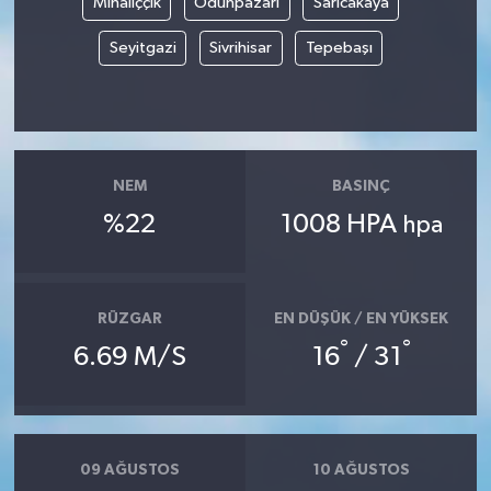
Mihalıççık
Odunpazarı
Sarıcakaya
Seyitgazi
Sivrihisar
Tepebaşı
NEM
BASINÇ
%22
1008 HPA
hpa
RÜZGAR
EN DÜŞÜK / EN YÜKSEK
°
°
6.69 M/S
16
/ 31
09 AĞUSTOS
10 AĞUSTOS