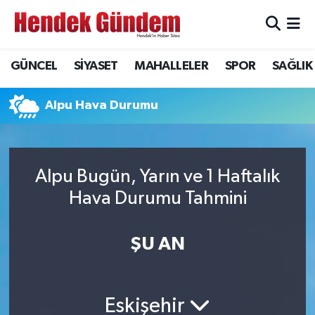
Sakarya Nöbetçi Eczaneler
GÜNCEL
SİYASET
MAHALLELER
SPOR
SAĞLIK
Sakarya Hava Durumu
Alpu Hava Durumu
Sakarya Namaz Vakitleri
Sakarya Trafik Yoğunluk Haritası
Alpu Bugün, Yarın ve 1 Haftalık
Hava Durumu Tahmini
Süper Lig Puan Durumu ve Fikstür
Tüm Manşetler
ŞU AN
Son Dakika Haberleri
Eskişehir
Haber Arşivi