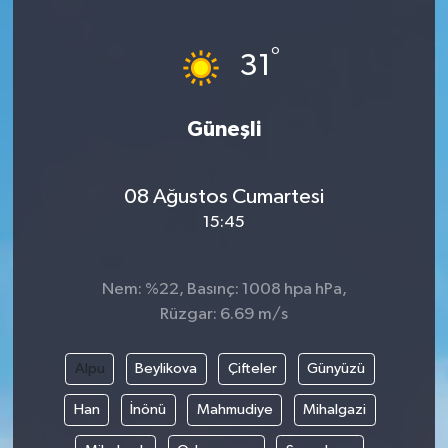
°
31
Güneşli
08 Ağustos Cumartesi
15:45
Nem: %22, Basınç: 1008 hpa hPa,
Rüzgar: 6.69 m/s
Alpu
Beylikova
Çifteler
Günyüzü
Han
İnönü
Mahmudiye
Mihalgazi