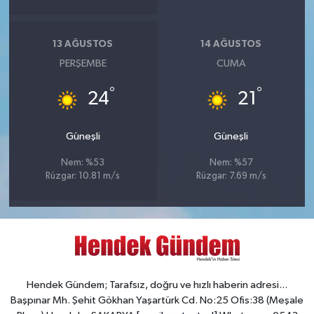
13 AĞUSTOS
14 AĞUSTOS
PERŞEMBE
CUMA
°
°
24
21
Güneşli
Güneşli
Nem: %53
Nem: %57
Rüzgar: 10.81 m/s
Rüzgar: 7.69 m/s
Hendek Gündem; Tarafsız, doğru ve hızlı haberin adresi...
Başpınar Mh. Şehit Gökhan Yaşartürk Cd. No:25 Ofis:38 (Meşale