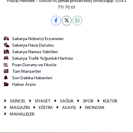
Plaza) Hendek - SAKARYA
[email protected]
Whatsapp: 0543
711 70 01
Sakarya Nöbetçi Eczaneler
Sakarya Hava Durumu
Sakarya Namaz Vakitleri
Sakarya Trafik Yoğunluk Haritası
Puan Durumu ve Fikstür
Tüm Manşetler
Son Dakika Haberleri
Haber Arşivi
GÜNCEL
SİYASET
SAĞLIK
SPOR
KÜLTÜR
MAGAZİN
EĞİTİM
ASAYİŞ
EKONOMİ
MAHALLELER